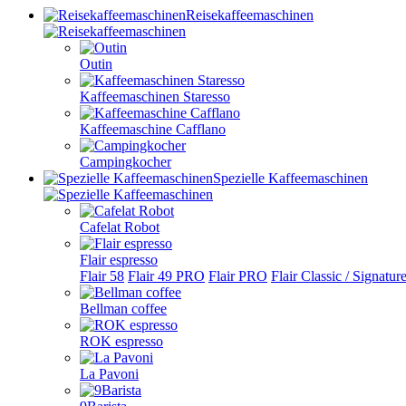
Reisekaffeemaschinen
Outin
Kaffeemaschinen Staresso
Kaffeemaschine Cafflano
Campingkocher
Spezielle Kaffeemaschinen
Cafelat Robot
Flair espresso
Flair 58
Flair 49 PRO
Flair PRO
Flair Classic / Signatur
Bellman coffee
ROK espresso
La Pavoni