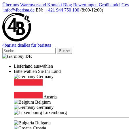
Über uns
Warenversand
Kontakt
Blog
Bewertungen
Großhandel
Ges
info@4barista.de
EN:
+421 944 750 100
(8:00-12:00)
4
barista
.de
alles für baristas
Suche
DE
Lieferland auswählen
Bitte wählen Sie Ihr Land
Germany
Austria
Belgium
Germany
Luxembourg
Bulgaria
Croatia