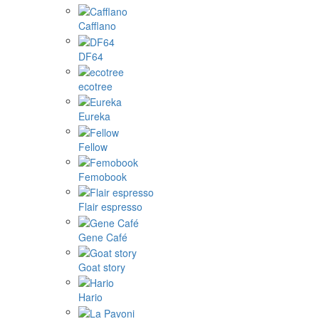
Cafflano
DF64
ecotree
Eureka
Fellow
Femobook
Flair espresso
Gene Café
Goat story
Hario