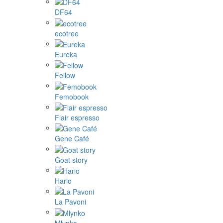
DF64
ecotree
Eureka
Fellow
Femobook
Flair espresso
Gene Café
Goat story
Hario
La Pavoni
Mlynko