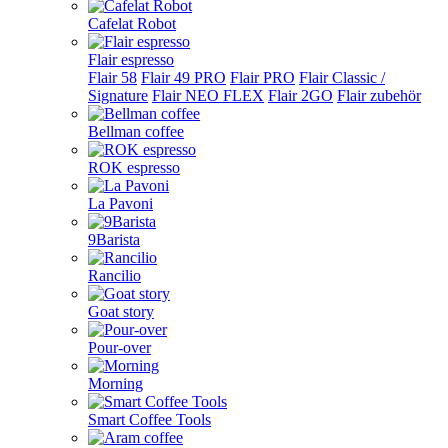
Cafelat Robot
Flair espresso
Flair 58
Flair 49 PRO
Flair PRO
Flair Classic /
Signature
Flair NEO FLEX
Flair 2GO
Flair zubehör
Bellman coffee
ROK espresso
La Pavoni
9Barista
Rancilio
Goat story
Pour-over
Morning
Smart Coffee Tools