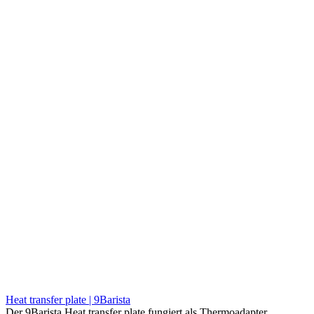
Heat transfer plate | 9Barista
Der 9Barista Heat transfer plate fungiert als Thermoadapter