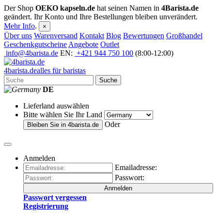
Der Shop
OEKO kapseln.de
hat seinen Namen in
4Barista.de
geändert. Ihr Konto und Ihre Bestellungen bleiben unverändert.
Mehr Info
.
×
Über uns
Warenversand
Kontakt
Blog
Bewertungen
Großhandel
Geschenkgutscheine
Angebote
Outlet
info@4barista.de
EN:
+421 944 750 100
(8:00-12:00)
4
barista
.de
alles für baristas
Suche
DE
Lieferland auswählen
Bitte wählen Sie Ihr Land
Oder
Bleiben Sie in
4barista.de
Anmelden
Emailadresse:
Passwort:
Anmelden
Passwort vergessen
Registrierung