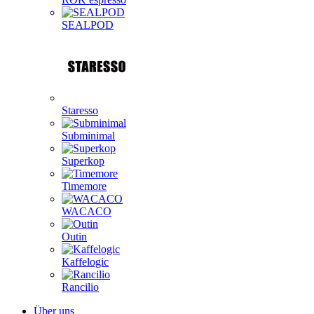
SEALPOD
Staresso
Subminimal
Superkop
Timemore
WACACO
Outin
Kaffelogic
Rancilio
Über uns