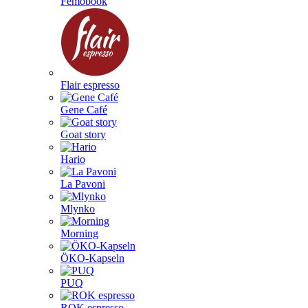
Femobook
Flair espresso
Gene Café
Goat story
Hario
La Pavoni
Mlynko
Morning
ÖKO-Kapseln
PUQ
ROK espresso