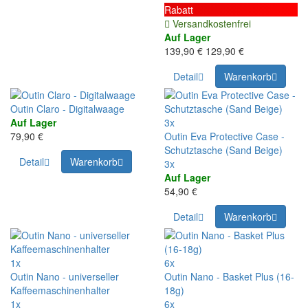
Rabatt
Versandkostenfrei
Auf Lager
139,90 €
129,90 €
Detail
Warenkorb
Outin Claro - Digitalwaage
Auf Lager
3x
79,90 €
Outin Eva Protective Case -
Schutztasche (Sand Beige)
Detail
Warenkorb
3x
Auf Lager
54,90 €
Detail
Warenkorb
1x
6x
Outin Nano - universeller
Outin Nano - Basket Plus (16-
Kaffeemaschinenhalter
18g)
1x
6x