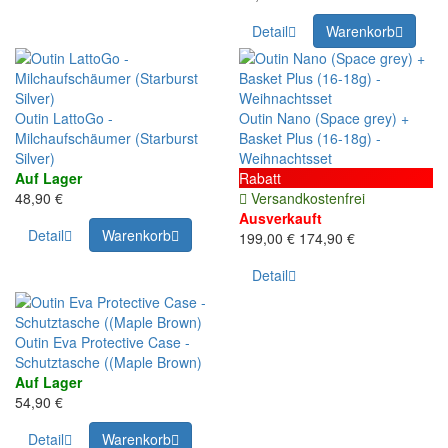
Detail
Warenkorb
Outin LattoGo -
Outin Nano (Space grey) +
Milchaufschäumer (Starburst
Basket Plus (16-18g) -
Silver)
Weihnachtsset
Auf Lager
Rabatt
48,90 €
Versandkostenfrei
Ausverkauft
Detail
Warenkorb
199,00 €
174,90 €
Detail
Outin Eva Protective Case -
Schutztasche ((Maple Brown)
Auf Lager
54,90 €
Detail
Warenkorb