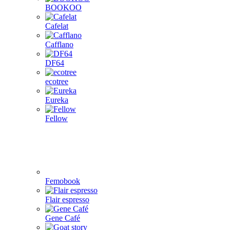
BOOKOO
Cafelat
Cafflano
DF64
ecotree
Eureka
Fellow
Femobook
Flair espresso
Gene Café