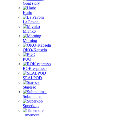
Goat story
Hario
La Pavoni
Mlynko
Morning
ÖKO-Kapseln
PUQ
ROK espresso
SEALPOD
Staresso
Subminimal
Superkop
Timemore