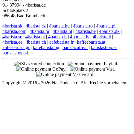
91437994 - 4barista.de
Schloßplatz 2
086 48 Bad Brambach
4barista.sk
|
4barista.cz
|
4barista.hu
|
4barista.ro
|
4barista.pl
|
4barista.com
|
4barista.hr
|
4barista.nl
|
4barista.be
|
4barista.dk
|
4barista.se
|
4barista.pt
|
4barista.fi
|
4barista.lv
|
4barista.lt
|
4barista.ee
|
4barista.ch
|
cafebarista.fr
|
kaffeebarista.at
|
kafesbarista.gr
|
kafebarista.bg
|
baristacaffe.it
|
baristashop.es
|
baristashop.si
Copyright © 2016 - 2026 NajTrade s.r.o. Alle Rechte vorbehalten.