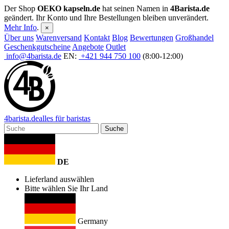
Der Shop
OEKO kapseln.de
hat seinen Namen in
4Barista.de
geändert. Ihr Konto und Ihre Bestellungen bleiben unverändert.
Mehr Info
.
×
Über uns
Warenversand
Kontakt
Blog
Bewertungen
Großhandel
Geschenkgutscheine
Angebote
Outlet
info@4barista.de
EN:
+421 944 750 100
(8:00-12:00)
4
barista
.de
alles für baristas
Suche
DE
Lieferland auswählen
Bitte wählen Sie Ihr Land
Germany