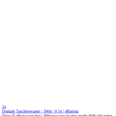
2x
Digitale Taschenwaage - 500g / 0,1g | 4Barista
Diese Kaffeewaage bzw. Mikrowaage ist eine große Hilfe für jeden