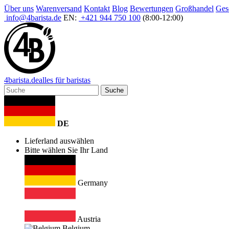
Über uns
Warenversand
Kontakt
Blog
Bewertungen
Großhandel
Ges
info@4barista.de
EN:
+421 944 750 100
(8:00-12:00)
4
barista
.de
alles für baristas
Suche
DE
Lieferland auswählen
Bitte wählen Sie Ihr Land
Germany
Austria
Belgium