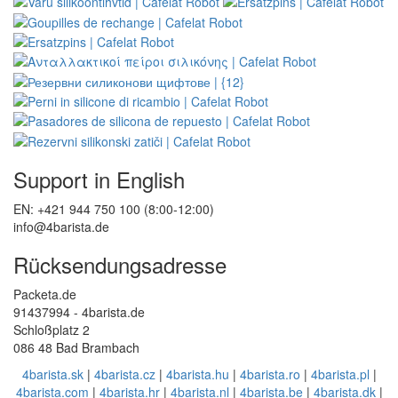
Support in English
EN: +421 944 750 100 (8:00-12:00)
info@4barista.de
Rücksendungsadresse
Packeta.de
91437994 - 4barista.de
Schloßplatz 2
086 48 Bad Brambach
4barista.sk
|
4barista.cz
|
4barista.hu
|
4barista.ro
|
4barista.pl
|
4barista.com
|
4barista.hr
|
4barista.nl
|
4barista.be
|
4barista.dk
|