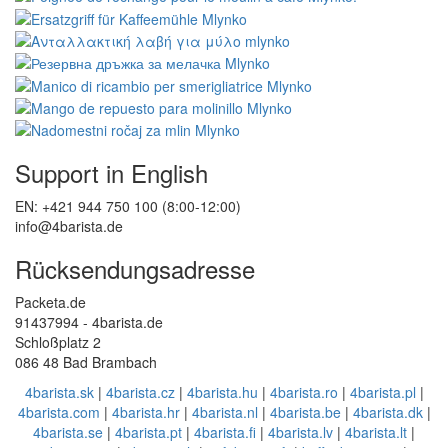
Support in English
EN: +421 944 750 100 (8:00-12:00)
info@4barista.de
Rücksendungsadresse
Packeta.de
91437994 - 4barista.de
Schloßplatz 2
086 48 Bad Brambach
4barista.sk
|
4barista.cz
|
4barista.hu
|
4barista.ro
|
4barista.pl
|
4barista.com
|
4barista.hr
|
4barista.nl
|
4barista.be
|
4barista.dk
|
4barista.se
|
4barista.pt
|
4barista.fi
|
4barista.lv
|
4barista.lt
|