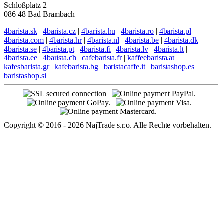
Schloßplatz 2
086 48 Bad Brambach
4barista.sk
|
4barista.cz
|
4barista.hu
|
4barista.ro
|
4barista.pl
|
4barista.com
|
4barista.hr
|
4barista.nl
|
4barista.be
|
4barista.dk
|
4barista.se
|
4barista.pt
|
4barista.fi
|
4barista.lv
|
4barista.lt
|
4barista.ee
|
4barista.ch
|
cafebarista.fr
|
kaffeebarista.at
|
kafesbarista.gr
|
kafebarista.bg
|
baristacaffe.it
|
baristashop.es
|
baristashop.si
Copyright © 2016 - 2026 NajTrade s.r.o. Alle Rechte vorbehalten.