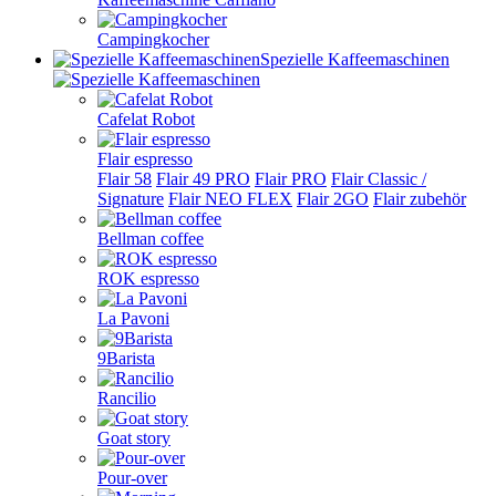
Campingkocher
Spezielle Kaffeemaschinen
Cafelat Robot
Flair espresso
Flair 58
Flair 49 PRO
Flair PRO
Flair Classic /
Signature
Flair NEO FLEX
Flair 2GO
Flair zubehör
Bellman coffee
ROK espresso
La Pavoni
9Barista
Rancilio
Goat story
Pour-over