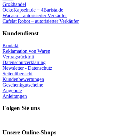
Großhandel
OekoKapseln.de = 4Barista.de
Wacaco – autorisierter Verkäufer
Cafelat Robot – autorisierter Verkäufer
Kundendienst
Kontakt
Reklamation von Waren
Vertragsrücktritt
Datenschutzerklärung
Newsletter - Datenschutz
Seitenübersicht
Kundenbewertungen
Geschenkgutscheine
Angebote
Anleitungen
Folgen Sie uns
Unsere Online-Shops