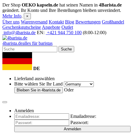
Der Shop
OEKO kapseln.de
hat seinen Namen in
4Barista.de
geändert. Ihr Konto und Ihre Bestellungen bleiben unverändert.
Mehr Info
.
×
Über uns
Warenversand
Kontakt
Blog
Bewertungen
Großhandel
Geschenkgutscheine
Angebote
Outlet
info@4barista.de
EN:
+421 944 750 100
(8:00-12:00)
4
barista
.de
alles für baristas
Suche
DE
Lieferland auswählen
Bitte wählen Sie Ihr Land
Oder
Bleiben Sie in
4barista.de
Anmelden
Emailadresse:
Passwort:
Anmelden