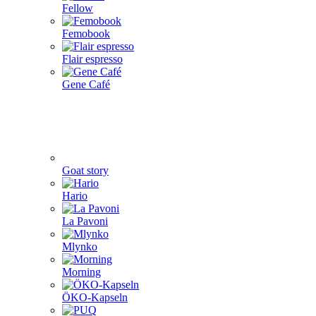
Fellow
Femobook
Flair espresso
Gene Café
Goat story
Hario
La Pavoni
Mlynko
Morning
ÖKO-Kapseln