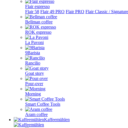
Flair espresso
Flair 58
Flair 49 PRO
Flair PRO
Flair Classic / Signatur
Bellman coffee
ROK espresso
La Pavoni
9Barista
Rancilio
Goat story
Pour-over
Morning
Smart Coffee Tools
Aram coffee
Kaffeemühlen