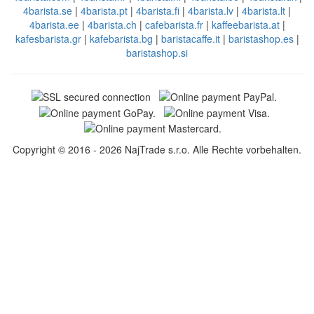
4barista.se
|
4barista.pt
|
4barista.fi
|
4barista.lv
|
4barista.lt
|
4barista.ee
|
4barista.ch
|
cafebarista.fr
|
kaffeebarista.at
|
kafesbarista.gr
|
kafebarista.bg
|
baristacaffe.it
|
baristashop.es
|
baristashop.si
Copyright © 2016 - 2026 NajTrade s.r.o. Alle Rechte vorbehalten.