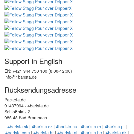
Support in English
EN: +421 944 750 100 (8:00-12:00)
info@4barista.de
Rücksendungsadresse
Packeta.de
91437994 - 4barista.de
Schloßplatz 2
086 48 Bad Brambach
4barista.sk
|
4barista.cz
|
4barista.hu
|
4barista.ro
|
4barista.pl
|
4barista.com
|
4barista.hr
|
4barista.nl
|
4barista.be
|
4barista.dk
|