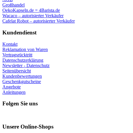
Rückgabe der Waren
bis 14 Tagen
Ware auf Lager
wir versenden die Ware aus unserem eigenen Lager
Gratis Lieferung
bei Einkauf ab 80,00 €
Informationen
Über uns
Warenrückgabe
Rezension für unseren Online-Shop
Warenversand
Sichere Online-Zahlung GoPay
Impressum
AGB
Großhandel
OekoKapseln.de = 4Barista.de
Wacaco – autorisierter Verkäufer
Cafelat Robot – autorisierter Verkäufer
Kundendienst
Kontakt