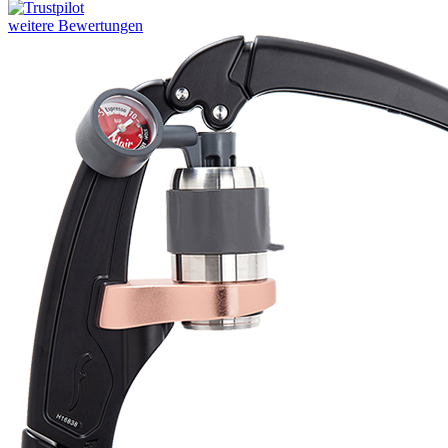
Ihor Zlobin
Fantastisk upplevelse från början till slut. Snabb leverans, mycket
bra kommunikation och produkter av hög kvalitet. Allt kom
välpackat och i perf ...
George Staf
Fast delivery. Good communication and feedback throughout the
order procedure and delivery.
Martynas Sagaitis
Great product. Game changer.
Will
I absolutely love 4barista. I love the message they wrote on the
delivery box. I love that they compiled a list of resources for me to
utilize for lea ...
weitere Bewertungen