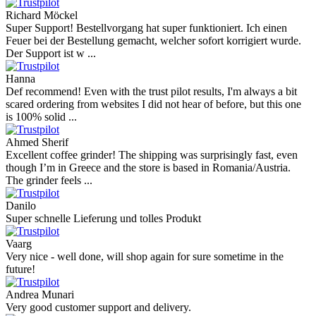
4.9
more reviews
Andres
I bought a cafelat robot, the delivery was really fast and the products
were in great conditions. I will be buying again. The shipping to
Switzerland ...
Mihaylovich
perfect all product,company,delivery, thanks recomended
Nerijus
Excellent store! Friendly and professional communication, fast
shipping, and the item arrived well packaged. The whole purchasing
experience was smoot ...
Richard Möckel
Super Support! Bestellvorgang hat super funktioniert. Ich einen
Feuer bei der Bestellung gemacht, welcher sofort korrigiert wurde.
Der Support ist w ...
Hanna
Def recommend! Even with the trust pilot results, I'm always a bit
scared ordering from websites I did not hear of before, but this one