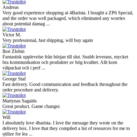
is 100% solid ...
Ahmed Sherif
Excellent coffee grinder! The shipping was surprisingly fast, even
though I’m in Greece and the store is based in Romania/Austria.
The grinder feels ...
Danilo
Super schnelle Lieferung und tolles Produkt
Vaarg
Very nice - well done, will shop again for sure sometime in the
future!
Andrea Munari
Very good customer support and delivery.
Andreas
Very good experience shopping at 4Barista. I bought a ZP6 Special,
and the order was well packaged, which eliminated any worries
about potential damag ...
Victor M.
Very professional, fast shipping, will buy again