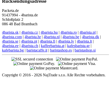
Rücksendungsadresse
Packeta.de
91437994 - 4barista.de
Schloßplatz 2
086 48 Bad Brambach
4barista.sk
|
4barista.cz
|
4barista.hu
|
4barista.ro
|
4barista.pl
|
4barista.com
|
4barista.hr
|
4barista.nl
|
4barista.be
|
4barista.dk
|
4barista.se
|
4barista.pt
|
4barista.fi
|
4barista.lv
|
4barista.lt
|
4barista.ee
|
4barista.ch
|
kaffeebarista.at
|
kafesbarista.gr
|
kafebarista.bg
|
baristacaffe.it
|
baristashop.es
|
baristashop.si
Copyright © 2016 - 2026 NajTrade s.r.o. Alle Rechte vorbehalten.