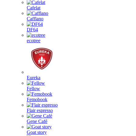
Cafelat
Cafflano
DF64
ecotree
Eureka
Fellow
Femobook
Flair espresso
Gene Café
Goat story