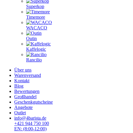
Superkop
Timemore
WACACO
Outin
Kaffelogic
Rancilio
Über uns
Warenversand
Kontakt
Blog
Bewertungen
Großhandel
Geschenkgutscheine
Angebote
Outlet
info@4barista.de
+421 944 750 100
EN: (8:00-12:00)