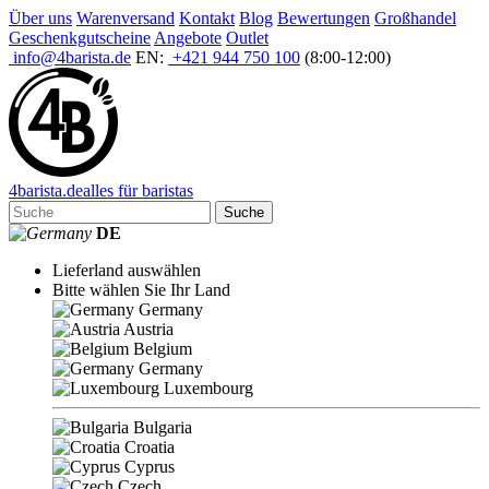
Über uns
Warenversand
Kontakt
Blog
Bewertungen
Großhandel
Geschenkgutscheine
Angebote
Outlet
info@4barista.de
EN:
+421 944 750 100
(8:00-12:00)
4
barista
.de
alles für baristas
Suche
DE
Lieferland auswählen
Bitte wählen Sie Ihr Land
Germany
Austria
Belgium
Germany
Luxembourg
Bulgaria
Croatia
Cyprus
Czech