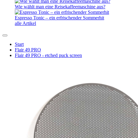
Wie wählt man eine Reisekaffeemaschine aus?
Espresso Tonic – ein erfrischender Sommerhit
alle Artikel
Start
Flair 49 PRO
Flair 49 PRO - etched puck screen