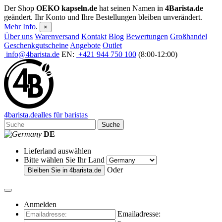
Der Shop
OEKO kapseln.de
hat seinen Namen in
4Barista.de
geändert. Ihr Konto und Ihre Bestellungen bleiben unverändert.
Mehr Info
.
×
Über uns
Warenversand
Kontakt
Blog
Bewertungen
Großhandel
Geschenkgutscheine
Angebote
Outlet
info@4barista.de
EN:
+421 944 750 100
(8:00-12:00)
4
barista
.de
alles für baristas
Suche
DE
Lieferland auswählen
Bitte wählen Sie Ihr Land
Oder
Bleiben Sie in
4barista.de
Anmelden
Emailadresse: