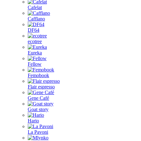
Cafelat
Cafflano
DF64
ecotree
Eureka
Fellow
Femobook
Flair espresso
Gene Café
Goat story
Hario
La Pavoni