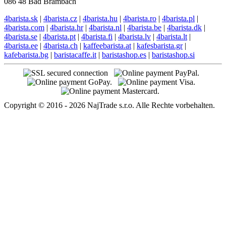
086 48 Bad Brambach
4barista.sk
|
4barista.cz
|
4barista.hu
|
4barista.ro
|
4barista.pl
|
4barista.com
|
4barista.hr
|
4barista.nl
|
4barista.be
|
4barista.dk
|
4barista.se
|
4barista.pt
|
4barista.fi
|
4barista.lv
|
4barista.lt
|
4barista.ee
|
4barista.ch
|
kaffeebarista.at
|
kafesbarista.gr
|
kafebarista.bg
|
baristacaffe.it
|
baristashop.es
|
baristashop.si
Copyright © 2016 - 2026 NajTrade s.r.o. Alle Rechte vorbehalten.