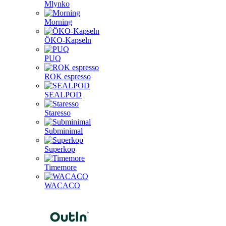
Mlynko
Morning
ÖKO-Kapseln
PUQ
ROK espresso
SEALPOD
Staresso
Subminimal
Superkop
Timemore
WACACO