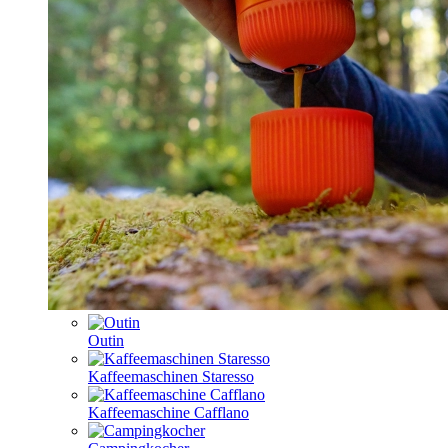
Outin
Kaffeemaschinen Staresso
Kaffeemaschine Cafflano