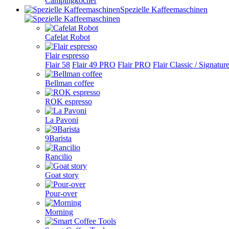
Campingkocher
Spezielle Kaffeemaschinen
Cafelat Robot
Flair espresso
Flair 58
Flair 49 PRO
Flair PRO
Flair Classic / Signatur
Bellman coffee
ROK espresso
La Pavoni
9Barista
Rancilio
Goat story
Pour-over
Morning