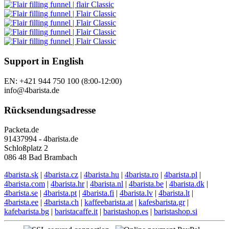
Support in English
EN: +421 944 750 100 (8:00-12:00)
info@4barista.de
Rücksendungsadresse
Packeta.de
91437994 - 4barista.de
Schloßplatz 2
086 48 Bad Brambach
4barista.sk
|
4barista.cz
|
4barista.hu
|
4barista.ro
|
4barista.pl
|
4barista.com
|
4barista.hr
|
4barista.nl
|
4barista.be
|
4barista.dk
|
4barista.se
|
4barista.pt
|
4barista.fi
|
4barista.lv
|
4barista.lt
|
4barista.ee
|
4barista.ch
|
kaffeebarista.at
|
kafesbarista.gr
|
kafebarista.bg
|
baristacaffe.it
|
baristashop.es
|
baristashop.si