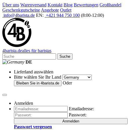
Über uns
Warenversand
Kontakt
Blog
Bewertungen
Großhandel
Geschenkgutscheine
Angebote
Outlet
info@4barista.de
EN:
+421 944 750 100
(8:00-12:00)
4
barista
.de
alles für baristas
Suche
DE
Lieferland auswählen
Bitte wählen Sie Ihr Land
Oder
Bleiben Sie in
4barista.de
Anmelden
Emailadresse:
Passwort:
Anmelden
Passwort vergessen