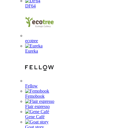
DF64
ecotree
Eureka
Fellow
Femobook
Flair espresso
Gene Café
Goat story