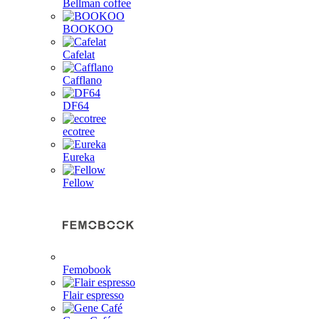
Bellman coffee
BOOKOO
Cafelat
Cafflano
DF64
ecotree
Eureka
Fellow
Femobook
Flair espresso