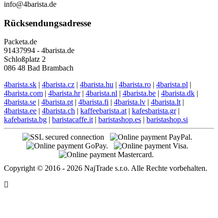
info@4barista.de
Rücksendungsadresse
Packeta.de
91437994 - 4barista.de
Schloßplatz 2
086 48 Bad Brambach
4barista.sk
|
4barista.cz
|
4barista.hu
|
4barista.ro
|
4barista.pl
|
4barista.com
|
4barista.hr
|
4barista.nl
|
4barista.be
|
4barista.dk
|
4barista.se
|
4barista.pt
|
4barista.fi
|
4barista.lv
|
4barista.lt
|
4barista.ee
|
4barista.ch
|
kaffeebarista.at
|
kafesbarista.gr
|
kafebarista.bg
|
baristacaffe.it
|
baristashop.es
|
baristashop.si
Copyright © 2016 - 2026 NajTrade s.r.o. Alle Rechte vorbehalten.