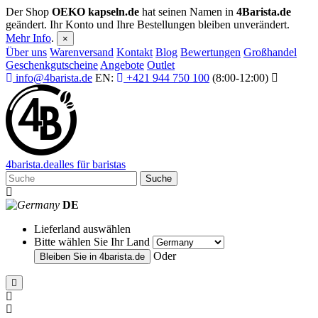
Der Shop
OEKO kapseln.de
hat seinen Namen in
4Barista.de
geändert. Ihr Konto und Ihre Bestellungen bleiben unverändert.
Mehr Info
.
×
Über uns
Warenversand
Kontakt
Blog
Bewertungen
Großhandel
Geschenkgutscheine
Angebote
Outlet
info@4barista.de
EN:
+421 944 750 100
(8:00-12:00)
4
barista
.de
alles für baristas
Suche
DE
Lieferland auswählen
Bitte wählen Sie Ihr Land
Oder
Bleiben Sie in
4barista.de