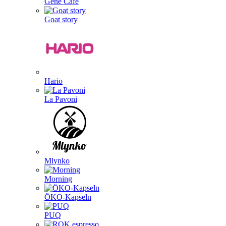
Gene Café
Goat story
Hario
La Pavoni
Mlynko
Morning
ÖKO-Kapseln
PUQ