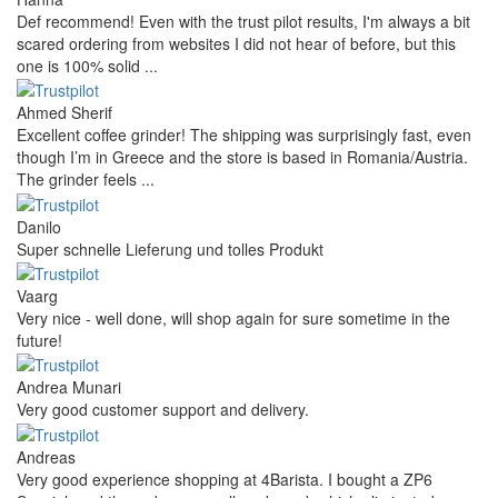
Reviews 79
• Excellent
4.9
more reviews
Andres
I bought a cafelat robot, the delivery was really fast and the
products were in great conditions. I will be buying again. The
shipping to Switzerland ...
Mihaylovich
perfect all product,company,delivery, thanks recomended
Nerijus
Excellent store! Friendly and professional communication, fast
shipping, and the item arrived well packaged. The whole
purchasing experience was smoot ...
Richard Möckel
Super Support! Bestellvorgang hat super funktioniert. Ich einen
Feuer bei der Bestellung gemacht, welcher sofort korrigiert
wurde. Der Support ist w ...