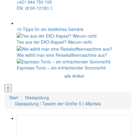
Superkop
Timemore
WACACO
Outin
Kaffelogic
Rancilio
Über uns
Warenversand
Kontakt
Blog
Bewertungen
Großhandel
Geschenkgutscheine
Angebote
Outlet
info@4barista.de