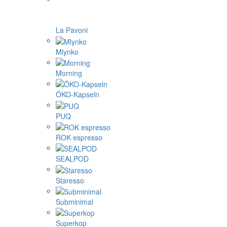
Cafflano
DF64
ecotree
Eureka
Fellow
Femobook
Flair espresso
Gene Café
Goat story
Hario