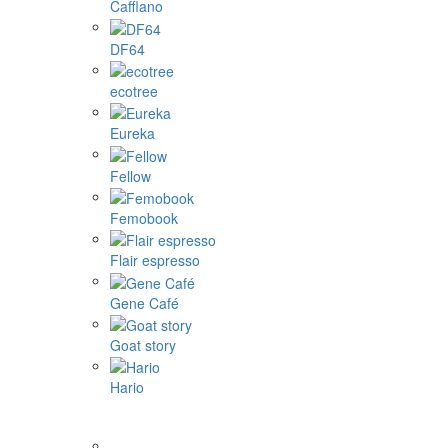
Tassimo Kapseln
Illy ...
1Zpresso
4Barista
9Barista
Aram coffee
Bellman coffee
BOOKOO
Cafelat