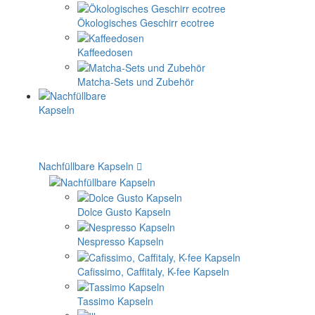
Subminimal
Bellman steamer
Staresso shaker
Andere Marken / Zubehör
Zubehör
Kaffeeröster
Wasserkocher
Thermobecher und Thermosflaschen