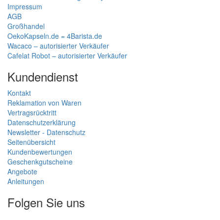
utilize for lea ...
weitere Bewertungen
Autorisierter Händler
Fachhändler
Cafelat, Wacaco, Sealpod und
Support vor und nach dem
andere
Kauf
Rückgabe der Waren
Ware auf Lager
bis 14 Tagen
wir versenden die Ware aus
unserem eigenen Lager
Gratis Lieferung
bei Einkauf ab 80,00 €
Informationen
Über uns
Warenrückgabe
Rezension für unseren Online-Shop