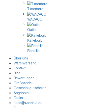
La Pavoni
Mlynko
Morning
ÖKO-Kapseln
PUQ
ROK espresso
SEALPOD
Staresso
Subminimal