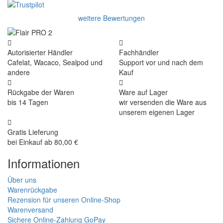
Very good experience shopping at 4Barista. I bought a ZP6
Special, and the order was well packaged, which eliminated any
worries about potential damag ...
Victor M.
Very professional, fast shipping, will buy again
Ihor Zlobin
Fantastisk upplevelse från början till slut. Snabb leverans, mycket
bra kommunikation och produkter av hög kvalitet. Allt kom
välpackat och i perf ...
George Staf
Fast delivery. Good communication and feedback throughout the
order procedure and delivery.
Martynas Sagaitis
Great product. Game changer.
Will
I absolutely love 4barista. I love the message they wrote on the
delivery box. I love that they compiled a list of resources for me to