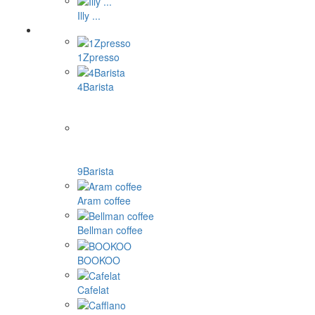
Kaffeethermoskannen
Ökologisches Geschirr ecotree
Kaffeedosen
Matcha-Sets und Zubehör
Nachfüllbare Kapseln
Dolce Gusto Kapseln
Nespresso Kapseln
Cafissimo, Caffitaly, K-fee Kapseln