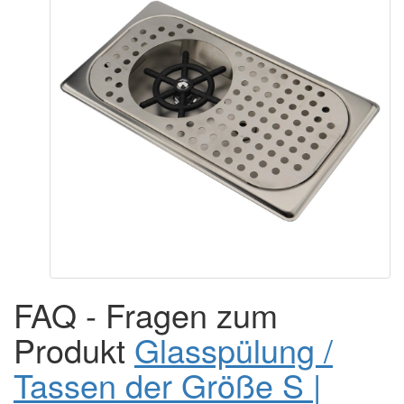
+421 944 750 100
EN: (8:00-12:00)
10 Tipps für ein köstliches Getränk
Tee aus der EKO-Kapsel? Warum nicht.
Wie wählt man eine Reisekaffeemaschine aus?
Espresso Tonic – ein erfrischender Sommerhit
alle Artikel
Start
Glasspülung
Glasspülung / Tassen der Größe S | 4Barista