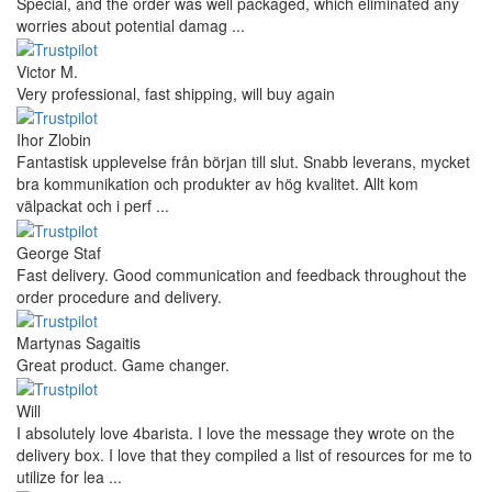
Hanna
Def recommend! Even with the trust pilot results, I'm always a bit
scared ordering from websites I did not hear of before, but this
one is 100% solid ...
Ahmed Sherif
Excellent coffee grinder! The shipping was surprisingly fast, even
though I’m in Greece and the store is based in Romania/Austria.
The grinder feels ...
Danilo
Super schnelle Lieferung und tolles Produkt
Vaarg
Very nice - well done, will shop again for sure sometime in the
future!
Andrea Munari
Very good customer support and delivery.
Andreas