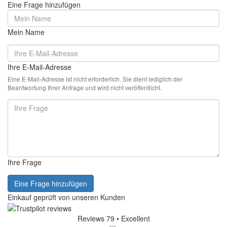
Tassen der Größe S |
4Barista
Suchen Sie weitere Informationen zu Glasspülung / Tassen der
Größe S | 4Barista?
In unserem technischen Supportbereich finden Sie häufig
gestellte Fragen (FAQ) und Antworten zu den Funktionen,
Parametern und der Verwendung dieses Produkts. Sollten Sie
eine konkrete Frage zu Glasspülung / Tassen der Größe S |
4Barista haben, stellen Sie diese bitte im untenstehenden
Diskussionsforum. Wir helfen Ihnen gerne weiter.
119,90 €
Preis ohne Steuer: 100,76 €
Produkt anzeigen
Warenkorb
Auf Lager
lieferung am 11.8.
(
Lieferoptionen
)
FAQ (Glasspülung / Tassen der
Größe S | 4Barista)