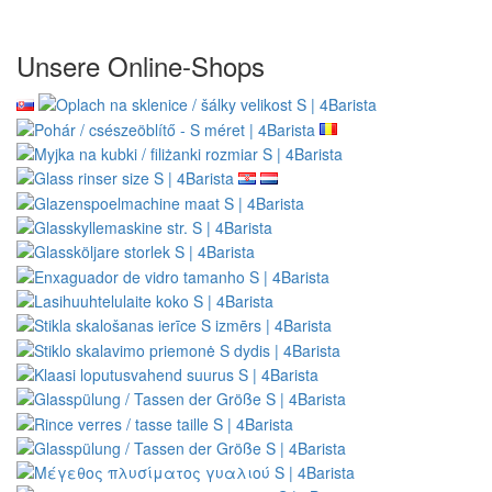
Warenversand
Sichere Online-Zahlung GoPay
Impressum
AGB
Großhandel
OekoKapseln.de = 4Barista.de
Wacaco – autorisierter Verkäufer
Cafelat Robot – autorisierter Verkäufer
Kundendienst
Kontakt
Reklamation von Waren
Vertragsrücktritt
Datenschutzerklärung
Newsletter - Datenschutz
Seitenübersicht
Kundenbewertungen
Geschenkgutscheine
Angebote
Anleitungen
Folgen Sie uns