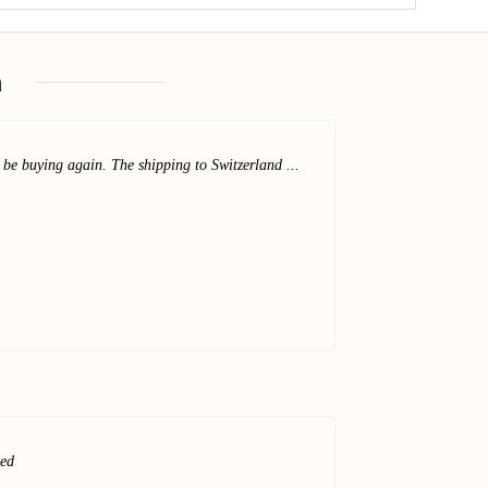
n
l be buying again. The shipping to Switzerland ...
ded