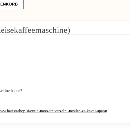
ENKORB
Reisekaffeemaschine)
aschine haben?
www.baristashop.si/outin-nano-univerzalni-nosilec-za-kavni-aparat