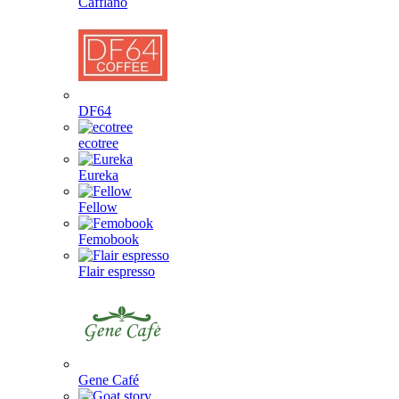
Cafflano
DF64
ecotree
Eureka
Fellow
Femobook
Flair espresso
Gene Café