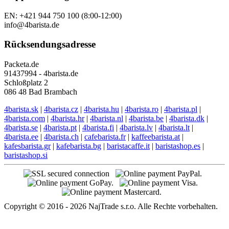
EN: +421 944 750 100 (8:00-12:00)
info@4barista.de
Rücksendungsadresse
Packeta.de
91437994 - 4barista.de
Schloßplatz 2
086 48 Bad Brambach
4barista.sk
|
4barista.cz
|
4barista.hu
|
4barista.ro
|
4barista.pl
|
4barista.com
|
4barista.hr
|
4barista.nl
|
4barista.be
|
4barista.dk
|
4barista.se
|
4barista.pt
|
4barista.fi
|
4barista.lv
|
4barista.lt
|
4barista.ee
|
4barista.ch
|
cafebarista.fr
|
kaffeebarista.at
|
kafesbarista.gr
|
kafebarista.bg
|
baristacaffe.it
|
baristashop.es
|
baristashop.si
Copyright © 2016 - 2026 NajTrade s.r.o. Alle Rechte vorbehalten.