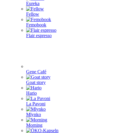
Eureka
Fellow
Femobook
Flair espresso
Gene Café
Goat story
Hario
La Pavoni
Mlynko
Morning