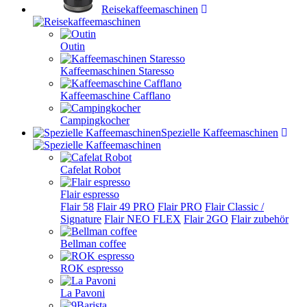
Reisekaffeemaschinen
Outin
Kaffeemaschinen Staresso
Kaffeemaschine Cafflano
Campingkocher
Spezielle Kaffeemaschinen
Cafelat Robot
Flair espresso
Flair 58
Flair 49 PRO
Flair PRO
Flair Classic /
Signature
Flair NEO FLEX
Flair 2GO
Flair zubehör
Bellman coffee
ROK espresso
La Pavoni