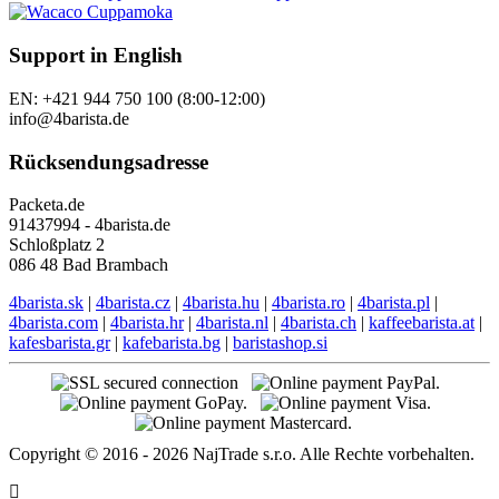
Support in English
EN: +421 944 750 100 (8:00-12:00)
info@4barista.de
Rücksendungsadresse
Packeta.de
91437994 - 4barista.de
Schloßplatz 2
086 48 Bad Brambach
4barista.sk
|
4barista.cz
|
4barista.hu
|
4barista.ro
|
4barista.pl
|
4barista.com
|
4barista.hr
|
4barista.nl
|
4barista.ch
|
kaffeebarista.at
|
kafesbarista.gr
|
kafebarista.bg
|
baristashop.si
Copyright © 2016 - 2026 NajTrade s.r.o. Alle Rechte vorbehalten.