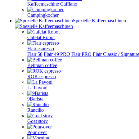
Kaffeemaschine Cafflano
Campingkocher
Spezielle Kaffeemaschinen
Cafelat Robot
Flair espresso
Flair 58
Flair 49 PRO
Flair PRO
Flair Classic / Signatur
Bellman coffee
ROK espresso
La Pavoni
9Barista
Rancilio
Goat story
Pour-over