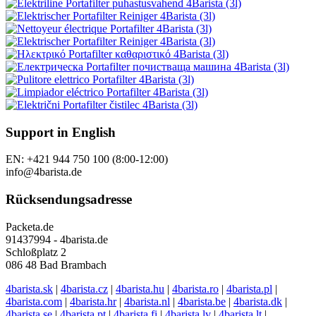
Support in English
EN: +421 944 750 100 (8:00-12:00)
info@4barista.de
Rücksendungsadresse
Packeta.de
91437994 - 4barista.de
Schloßplatz 2
086 48 Bad Brambach
4barista.sk
|
4barista.cz
|
4barista.hu
|
4barista.ro
|
4barista.pl
|
4barista.com
|
4barista.hr
|
4barista.nl
|
4barista.be
|
4barista.dk
|
4barista.se
|
4barista.pt
|
4barista.fi
|
4barista.lv
|
4barista.lt
|