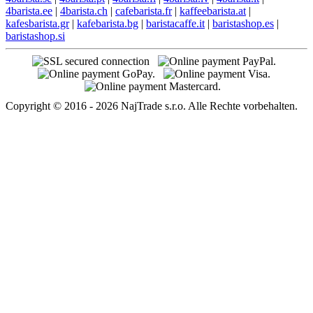
4barista.ee
|
4barista.ch
|
cafebarista.fr
|
kaffeebarista.at
|
kafesbarista.gr
|
kafebarista.bg
|
baristacaffe.it
|
baristashop.es
|
baristashop.si
Copyright © 2016 - 2026 NajTrade s.r.o. Alle Rechte vorbehalten.