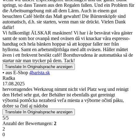
springt, so dass Tassen aus den Regalen fallen. Und ein Problem für
die Arbeitsumgebung mit all dem Lärm. Auch in einem gut
besuchten Café bleibt das Maß gewahrt! Die Bürstenköpfe sind
automatisch, d.h. sie starten, wenn man sie drückt. Vielen Dank
dafür!
Vi fullkomligt ÄLSKAR maskinen! Vi har i år besvärat våra gäster
samt de som bor ovanpå med oväsen då vi knackar våra espresso-
handtag och hela bänken hoppar så att koppar faller ner från
hyllorna. Samt en arbetsmiljöfråga med allt oväsen. Håller måttet
även i ett frekvent besökt café! Borsthuvudena är automatiska så de
startar när man trycker på dem. Tack!
Translate
In Originalsprache anzeigen
• aus E-Shop
4barista.sk
Radka
17.08.2025
hervorragendes Werkzeug nimmt nicht viel Platz weg und reinigt
den Hebel sehr gut, der Behälter ist ebenfalls gut gereinigt
výborná pomôcka nezaberá veľa miesta a výborne očistí páku,
dobre sa čistí aj nádoba
Translate
In Originalsprache anzeigen
5/5
Anzahl der Bewertungen:
2
2
0