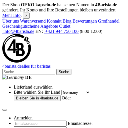
Der Shop
OEKO kapseln.de
hat seinen Namen in
4Barista.de
geändert. Ihr Konto und Ihre Bestellungen bleiben unverändert.
Mehr Info
.
×
Über uns
Warenversand
Kontakt
Blog
Bewertungen
Großhandel
Geschenkgutscheine
Angebote
Outlet
info@4barista.de
EN:
+421 944 750 100
(8:00-12:00)
4
barista
.de
alles für baristas
Suche
DE
Lieferland auswählen
Bitte wählen Sie Ihr Land
Oder
Bleiben Sie in
4barista.de
Anmelden
Emailadresse: