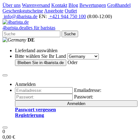
Über uns
Warenversand
Kontakt
Blog
Bewertungen
Großhandel
Geschenkgutscheine
Angebote
Outlet
info@4barista.de
EN:
+421 944 750 100
(8:00-12:00)
4
barista
.de
alles für baristas
Suche
DE
Lieferland auswählen
Bitte wählen Sie Ihr Land
Oder
Bleiben Sie in
4barista.de
Anmelden
Emailadresse:
Passwort:
Anmelden
Passwort vergessen
Registrierung
0
0,00 €