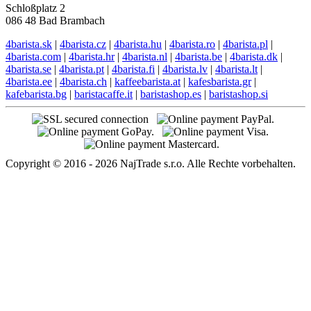
Schloßplatz 2
086 48 Bad Brambach
4barista.sk
|
4barista.cz
|
4barista.hu
|
4barista.ro
|
4barista.pl
|
4barista.com
|
4barista.hr
|
4barista.nl
|
4barista.be
|
4barista.dk
|
4barista.se
|
4barista.pt
|
4barista.fi
|
4barista.lv
|
4barista.lt
|
4barista.ee
|
4barista.ch
|
kaffeebarista.at
|
kafesbarista.gr
|
kafebarista.bg
|
baristacaffe.it
|
baristashop.es
|
baristashop.si
Copyright © 2016 - 2026 NajTrade s.r.o. Alle Rechte vorbehalten.