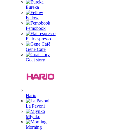
Eureka
Fellow
Femobook
Flair espresso
Gene Café
Goat story
Hario
La Pavoni
Mlynko
Morning