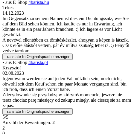
• aus E-Shop
4barista.hu
Tekes
14.12.2023
Im Gegensatz zu seinem Namen ist dies ein Dichtungssatz, wie Sie
auf dem Bild sehen können. Ich kaufte es nur in Erwartung, ich
könnte es in ein paar Jahren brauchen. :) Ich lagere es vor Licht
geschützt.
A nevével ellentétben ez tömítéskészlet, ahogyan a képen is látszik.
Csak előrelátásból vettem, pár év múlva szükség lehet rá. :) Fénytől
védve tárolom.
Translate
In Originalsprache anzeigen
• aus E-Shop
4barista.pl
Krzysztof
02.08.2023
Irgendwann werden sie auf jeden Fall nützlich sein, noch nicht,
obwohl seit dem Kauf schon ein paar Monate vergangen sind, bin
ich froh, dass ich einen Vorrat habe.
Zdecydowanie się przydadzą w którymś momencie, jeszcze nie
teraz chociaż parę miesięcy od zakupu minęły, ale cieszę sie za mam
zapas.
Translate
In Originalsprache anzeigen
5/5
Anzahl der Bewertungen:
2
2
0