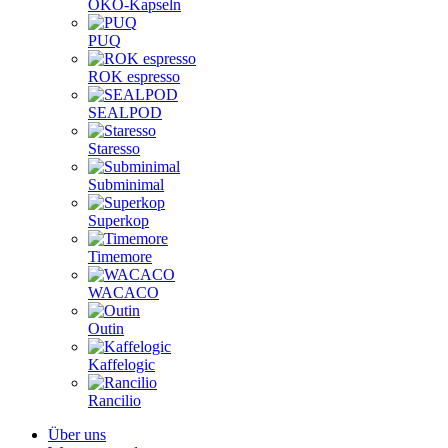
ÖKO-Kapseln
PUQ
ROK espresso
SEALPOD
Staresso
Subminimal
Superkop
Timemore
WACACO
Outin
Kaffelogic
Rancilio
Über uns