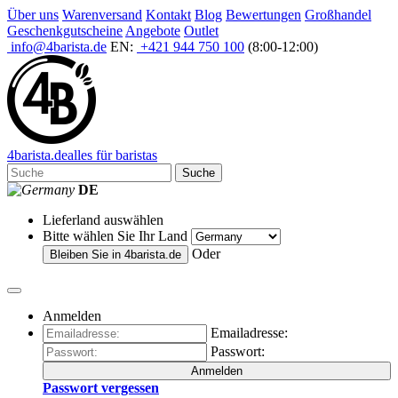
Über uns
Warenversand
Kontakt
Blog
Bewertungen
Großhandel
Geschenkgutscheine
Angebote
Outlet
info@4barista.de
EN:
+421 944 750 100
(8:00-12:00)
4
barista
.de
alles für baristas
Suche
DE
Lieferland auswählen
Bitte wählen Sie Ihr Land
Oder
Bleiben Sie in
4barista.de
Anmelden
Emailadresse:
Passwort:
Anmelden
Passwort vergessen