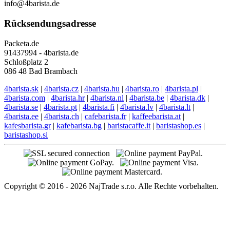
info@4barista.de
Rücksendungsadresse
Packeta.de
91437994 - 4barista.de
Schloßplatz 2
086 48 Bad Brambach
4barista.sk
|
4barista.cz
|
4barista.hu
|
4barista.ro
|
4barista.pl
|
4barista.com
|
4barista.hr
|
4barista.nl
|
4barista.be
|
4barista.dk
|
4barista.se
|
4barista.pt
|
4barista.fi
|
4barista.lv
|
4barista.lt
|
4barista.ee
|
4barista.ch
|
cafebarista.fr
|
kaffeebarista.at
|
kafesbarista.gr
|
kafebarista.bg
|
baristacaffe.it
|
baristashop.es
|
baristashop.si
Copyright © 2016 - 2026 NajTrade s.r.o. Alle Rechte vorbehalten.