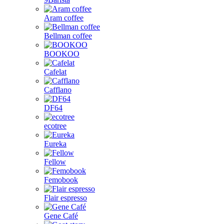
Aram coffee
Bellman coffee
BOOKOO
Cafelat
Cafflano
DF64
ecotree
Eureka
Fellow
Femobook
Flair espresso
Gene Café