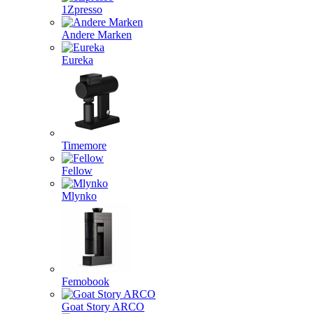
1Zpresso
Andere Marken
Eureka
Timemore
Fellow
Mlynko
Femobook
Goat Story ARCO