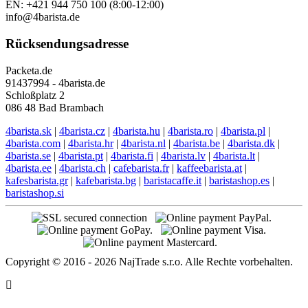
EN: +421 944 750 100 (8:00-12:00)
info@4barista.de
Rücksendungsadresse
Packeta.de
91437994 - 4barista.de
Schloßplatz 2
086 48 Bad Brambach
4barista.sk
|
4barista.cz
|
4barista.hu
|
4barista.ro
|
4barista.pl
|
4barista.com
|
4barista.hr
|
4barista.nl
|
4barista.be
|
4barista.dk
|
4barista.se
|
4barista.pt
|
4barista.fi
|
4barista.lv
|
4barista.lt
|
4barista.ee
|
4barista.ch
|
cafebarista.fr
|
kaffeebarista.at
|
kafesbarista.gr
|
kafebarista.bg
|
baristacaffe.it
|
baristashop.es
|
baristashop.si
Copyright © 2016 - 2026 NajTrade s.r.o. Alle Rechte vorbehalten.