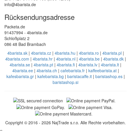
info@4barista.de
Rücksendungsadresse
Packeta.de
91437994 - 4barista.de
Schloßplatz 2
086 48 Bad Brambach
4barista.sk
|
4barista.cz
|
4barista.hu
|
4barista.ro
|
4barista.pl
|
4barista.com
|
4barista.hr
|
4barista.nl
|
4barista.be
|
4barista.dk
|
4barista.se
|
4barista.pt
|
4barista.fi
|
4barista.lv
|
4barista.lt
|
4barista.ee
|
4barista.ch
|
cafebarista.fr
|
kaffeebarista.at
|
kafesbarista.gr
|
kafebarista.bg
|
baristacaffe.it
|
baristashop.es
|
baristashop.si
Copyright © 2016 - 2026 NajTrade s.r.o. Alle Rechte vorbehalten.