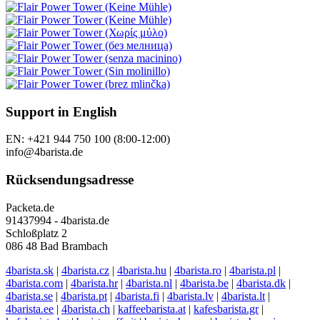
Support in English
EN: +421 944 750 100 (8:00-12:00)
info@4barista.de
Rücksendungsadresse
Packeta.de
91437994 - 4barista.de
Schloßplatz 2
086 48 Bad Brambach
4barista.sk
|
4barista.cz
|
4barista.hu
|
4barista.ro
|
4barista.pl
|
4barista.com
|
4barista.hr
|
4barista.nl
|
4barista.be
|
4barista.dk
|
4barista.se
|
4barista.pt
|
4barista.fi
|
4barista.lv
|
4barista.lt
|
4barista.ee
|
4barista.ch
|
kaffeebarista.at
|
kafesbarista.gr
|