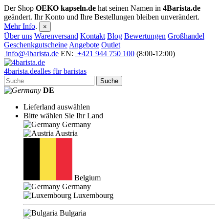
Der Shop
OEKO kapseln.de
hat seinen Namen in
4Barista.de
geändert. Ihr Konto und Ihre Bestellungen bleiben unverändert.
Mehr Info
.
×
Über uns
Warenversand
Kontakt
Blog
Bewertungen
Großhandel
Geschenkgutscheine
Angebote
Outlet
info@4barista.de
EN:
+421 944 750 100
(8:00-12:00)
4
barista
.de
alles für baristas
Suche
DE
Lieferland auswählen
Bitte wählen Sie Ihr Land
Germany
Austria
Belgium
Germany
Luxembourg
Bulgaria