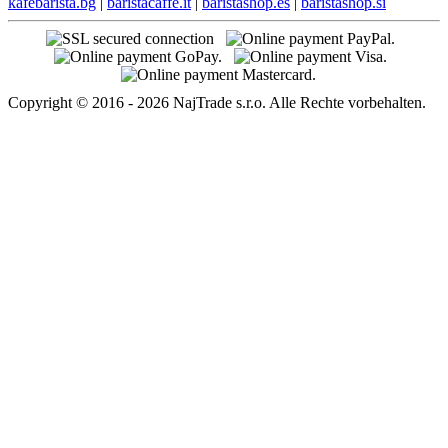
kafebarista.bg
|
baristacaffe.it
|
baristashop.es
|
baristashop.si
Copyright © 2016 - 2026 NajTrade s.r.o. Alle Rechte vorbehalten.