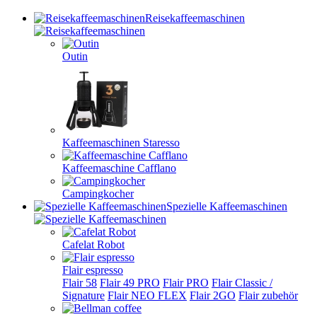
Reisekaffeemaschinen
Outin
Kaffeemaschinen Staresso
Kaffeemaschine Cafflano
Campingkocher
Spezielle Kaffeemaschinen
Cafelat Robot
Flair espresso
Flair 58
Flair 49 PRO
Flair PRO
Flair Classic /
Signature
Flair NEO FLEX
Flair 2GO
Flair zubehör