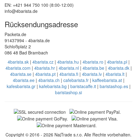
EN: +421 944 750 100 (8:00-12:00)
info@4barista.de
Rücksendungsadresse
Packeta.de
91437994 - 4barista.de
Schloßplatz 2
086 48 Bad Brambach
4barista.sk
|
4barista.cz
|
4barista.hu
|
4barista.ro
|
4barista.pl
|
4barista.com
|
4barista.hr
|
4barista.nl
|
4barista.be
|
4barista.dk
|
4barista.se
|
4barista.pt
|
4barista.fi
|
4barista.lv
|
4barista.lt
|
4barista.ee
|
4barista.ch
|
cafebarista.fr
|
kaffeebarista.at
|
kafesbarista.gr
|
kafebarista.bg
|
baristacaffe.it
|
baristashop.es
|
baristashop.si
Copyright © 2016 - 2026 NajTrade s.r.o. Alle Rechte vorbehalten.