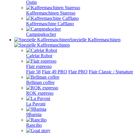
Outin
Kaffeemaschinen Staresso
Kaffeemaschine Cafflano
Campingkocher
Spezielle Kaffeemaschinen
Cafelat Robot
Flair espresso
Flair 58
Flair 49 PRO
Flair PRO
Flair Classic / Signatur
Bellman coffee
ROK espresso
La Pavoni
9Barista
Rancilio