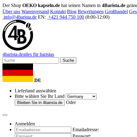
Der Shop
OEKO kapseln.de
hat seinen Namen in
4Barista.de
geänd
Über uns
Warenversand
Kontakt
Blog
Bewertungen
Großhandel
Ges
info@4barista.de
EN:
+421 944 750 100
(8:00-12:00)
4
barista
.de
alles für baristas
Suche
DE
Lieferland auswählen
Bitte wählen Sie Ihr Land
Oder
Bleiben Sie in
4barista.de
Anmelden
Emailadresse:
Passwort: