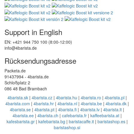
Support in English
EN: +421 944 750 100 (8:00-12:00)
info@4barista.de
Rücksendungsadresse
Packeta.de
91437994 - 4barista.de
Schloßplatz 2
086 48 Bad Brambach
4barista.sk
|
4barista.cz
|
4barista.hu
|
4barista.ro
|
4barista.pl
|
4barista.com
|
4barista.hr
|
4barista.nl
|
4barista.be
|
4barista.dk
|
4barista.se
|
4barista.pt
|
4barista.fi
|
4barista.lv
|
4barista.lt
|
4barista.ee
|
4barista.ch
|
cafebarista.fr
|
kaffeebarista.at
|
kafesbarista.gr
|
kafebarista.bg
|
baristacaffe.it
|
baristashop.es
|
baristashop.si