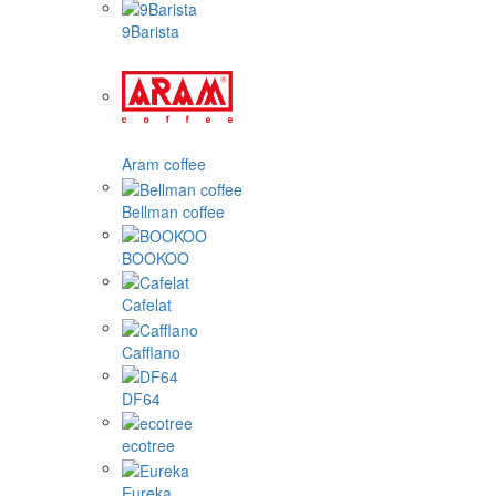
9Barista
Aram coffee
Bellman coffee
BOOKOO
Cafelat
Cafflano
DF64
ecotree
Eureka