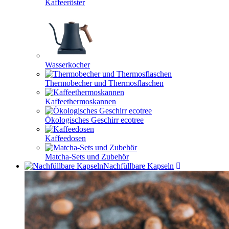
Kaffeeröster
Wasserkocher
Thermobecher und Thermosflaschen
Kaffeethermoskannen
Ökologisches Geschirr ecotree
Kaffeedosen
Matcha-Sets und Zubehör
Nachfüllbare Kapseln