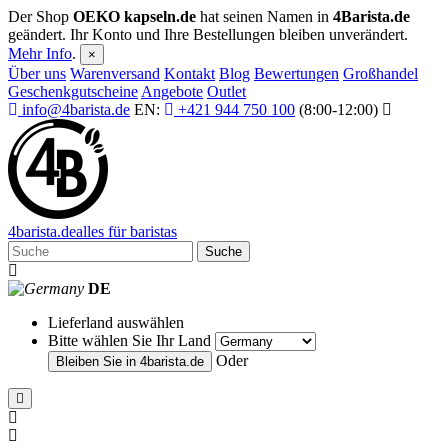
Der Shop
OEKO kapseln.de
hat seinen Namen in
4Barista.de
geändert. Ihr Konto und Ihre Bestellungen bleiben unverändert.
Mehr Info
.
×
Über uns
Warenversand
Kontakt
Blog
Bewertungen
Großhandel
Geschenkgutscheine
Angebote
Outlet
info@4barista.de
EN:
+421 944 750 100
(8:00-12:00)
4
barista
.de
alles für baristas
Suche
DE
Lieferland auswählen
Bitte wählen Sie Ihr Land
Oder
Bleiben Sie in
4barista.de