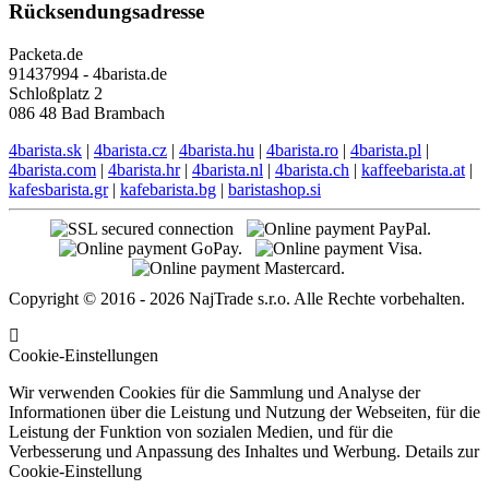
Rücksendungsadresse
Packeta.de
91437994 - 4barista.de
Schloßplatz 2
086 48 Bad Brambach
4barista.sk
|
4barista.cz
|
4barista.hu
|
4barista.ro
|
4barista.pl
|
4barista.com
|
4barista.hr
|
4barista.nl
|
4barista.ch
|
kaffeebarista.at
|
kafesbarista.gr
|
kafebarista.bg
|
baristashop.si
Copyright © 2016 - 2026 NajTrade s.r.o. Alle Rechte vorbehalten.
Cookie-Einstellungen
Wir verwenden Cookies für die Sammlung und Analyse der
Informationen über die Leistung und Nutzung der Webseiten, für die
Leistung der Funktion von sozialen Medien, und für die
Verbesserung und Anpassung des Inhaltes und Werbung.
Details zur
Cookie-Einstellung