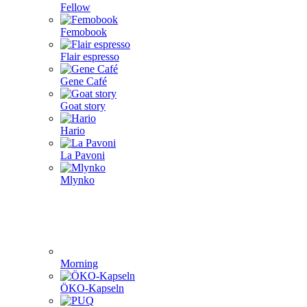
Fellow
Femobook
Flair espresso
Gene Café
Goat story
Hario
La Pavoni
Mlynko
Morning
ÖKO-Kapseln