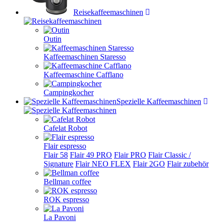
Reisekaffeemaschinen
Outin
Kaffeemaschinen Staresso
Kaffeemaschine Cafflano
Campingkocher
Spezielle Kaffeemaschinen
Cafelat Robot
Flair espresso
Flair 58
Flair 49 PRO
Flair PRO
Flair Classic /
Signature
Flair NEO FLEX
Flair 2GO
Flair zubehör
Bellman coffee
ROK espresso
La Pavoni