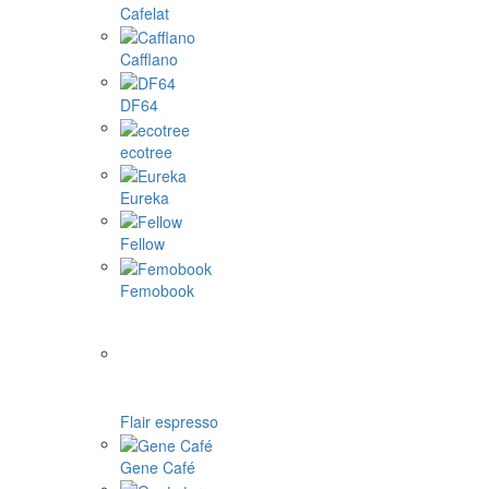
Cafelat
Cafflano
DF64
ecotree
Eureka
Fellow
Femobook
Flair espresso
Gene Café