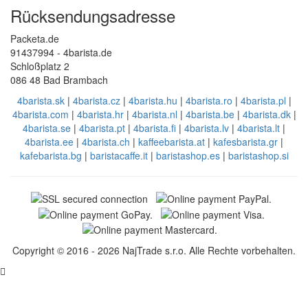
Rücksendungsadresse
Packeta.de
91437994 - 4barista.de
Schloßplatz 2
086 48 Bad Brambach
4barista.sk
|
4barista.cz
|
4barista.hu
|
4barista.ro
|
4barista.pl
|
4barista.com
|
4barista.hr
|
4barista.nl
|
4barista.be
|
4barista.dk
|
4barista.se
|
4barista.pt
|
4barista.fi
|
4barista.lv
|
4barista.lt
|
4barista.ee
|
4barista.ch
|
kaffeebarista.at
|
kafesbarista.gr
|
kafebarista.bg
|
baristacaffe.it
|
baristashop.es
|
baristashop.si
Copyright © 2016 - 2026 NajTrade s.r.o. Alle Rechte vorbehalten.