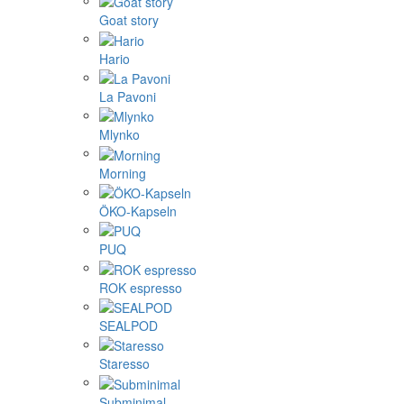
Goat story
Hario
La Pavoni
Mlynko
Morning
ÖKO-Kapseln
PUQ
ROK espresso
SEALPOD
Staresso
Subminimal