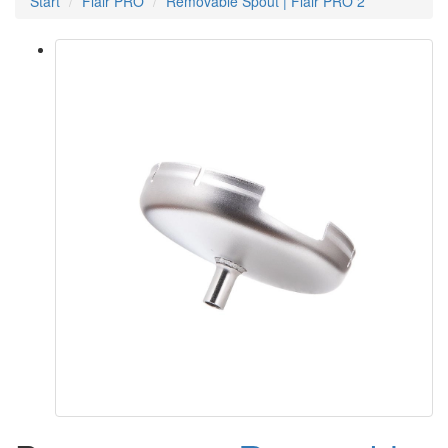
Start
Flair PRO
Removable Spout | Flair PRO 2