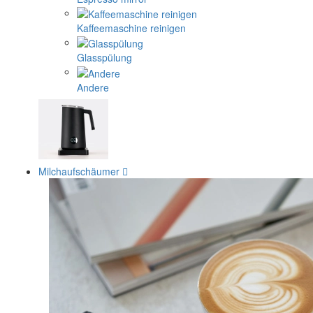
Kaffeemaschine reinigen
Glasspülung
Andere
Milchaufschäumer