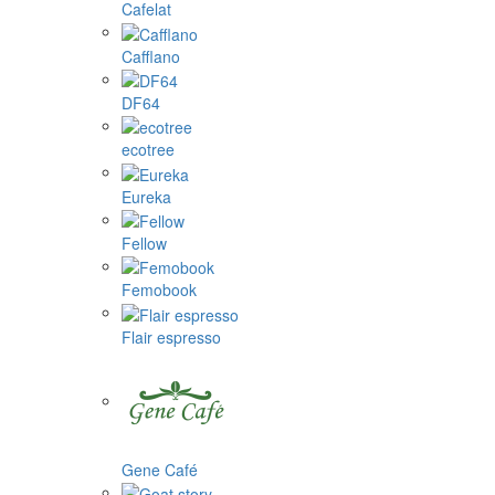
Cafelat
Cafflano
DF64
ecotree
Eureka
Fellow
Femobook
Flair espresso
Gene Café