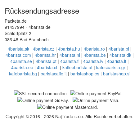
Rücksendungsadresse
Packeta.de
91437994 - 4barista.de
Schloßplatz 2
086 48 Bad Brambach
4barista.sk
|
4barista.cz
|
4barista.hu
|
4barista.ro
|
4barista.pl
|
4barista.com
|
4barista.hr
|
4barista.nl
|
4barista.be
|
4barista.dk
|
4barista.se
|
4barista.pt
|
4barista.fi
|
4barista.lv
|
4barista.lt
|
4barista.ee
|
4barista.ch
|
kaffeebarista.at
|
kafesbarista.gr
|
kafebarista.bg
|
baristacaffe.it
|
baristashop.es
|
baristashop.si
Copyright © 2016 - 2026 NajTrade s.r.o. Alle Rechte vorbehalten.