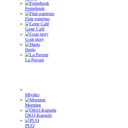
Femobook
Flair espresso
Gene Café
Goat story
Hario
La Pavoni
Mlynko
Morning
ÖKO-Kapseln
PUQ