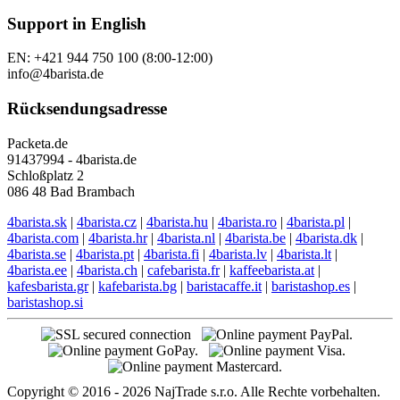
Support in English
EN: +421 944 750 100 (8:00-12:00)
info@4barista.de
Rücksendungsadresse
Packeta.de
91437994 - 4barista.de
Schloßplatz 2
086 48 Bad Brambach
4barista.sk
|
4barista.cz
|
4barista.hu
|
4barista.ro
|
4barista.pl
|
4barista.com
|
4barista.hr
|
4barista.nl
|
4barista.be
|
4barista.dk
|
4barista.se
|
4barista.pt
|
4barista.fi
|
4barista.lv
|
4barista.lt
|
4barista.ee
|
4barista.ch
|
cafebarista.fr
|
kaffeebarista.at
|
kafesbarista.gr
|
kafebarista.bg
|
baristacaffe.it
|
baristashop.es
|
baristashop.si
Copyright © 2016 - 2026 NajTrade s.r.o. Alle Rechte vorbehalten.