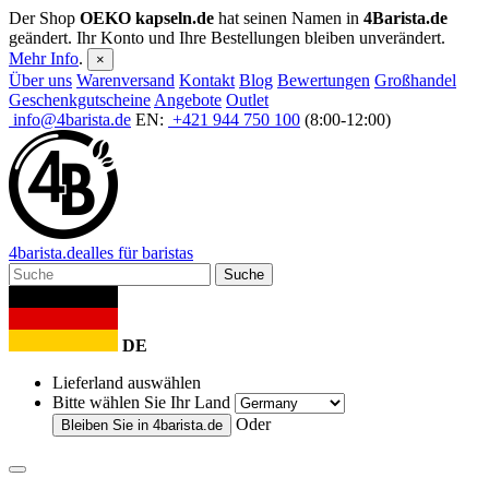
Der Shop
OEKO kapseln.de
hat seinen Namen in
4Barista.de
geändert. Ihr Konto und Ihre Bestellungen bleiben unverändert.
Mehr Info
.
×
Über uns
Warenversand
Kontakt
Blog
Bewertungen
Großhandel
Geschenkgutscheine
Angebote
Outlet
info@4barista.de
EN:
+421 944 750 100
(8:00-12:00)
4
barista
.de
alles für baristas
Suche
DE
Lieferland auswählen
Bitte wählen Sie Ihr Land
Oder
Bleiben Sie in
4barista.de