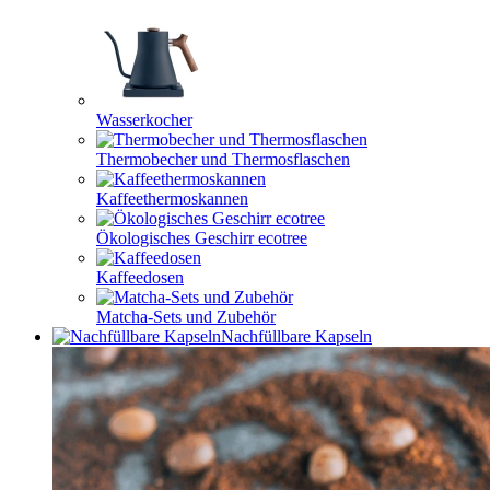
Wasserkocher
Thermobecher und Thermosflaschen
Kaffeethermoskannen
Ökologisches Geschirr ecotree
Kaffeedosen
Matcha-Sets und Zubehör
Nachfüllbare Kapseln