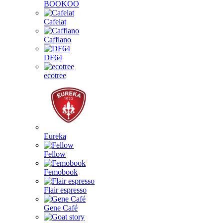
BOOKOO
Cafelat
Cafflano
DF64
ecotree
Eureka
Fellow
Femobook
Flair espresso
Gene Café