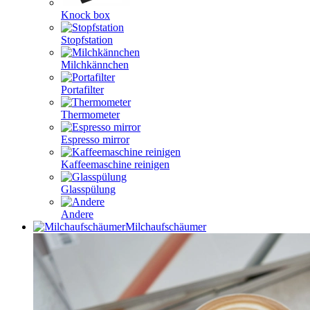
Knock box
Stopfstation
Milchkännchen
Portafilter
Thermometer
Espresso mirror
Kaffeemaschine reinigen
Glasspülung
Andere
Milchaufschäumer