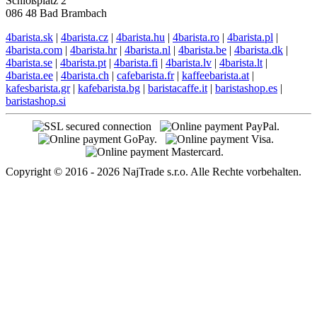
Schloßplatz 2
086 48 Bad Brambach
4barista.sk
|
4barista.cz
|
4barista.hu
|
4barista.ro
|
4barista.pl
|
4barista.com
|
4barista.hr
|
4barista.nl
|
4barista.be
|
4barista.dk
|
4barista.se
|
4barista.pt
|
4barista.fi
|
4barista.lv
|
4barista.lt
|
4barista.ee
|
4barista.ch
|
cafebarista.fr
|
kaffeebarista.at
|
kafesbarista.gr
|
kafebarista.bg
|
baristacaffe.it
|
baristashop.es
|
baristashop.si
Copyright © 2016 - 2026 NajTrade s.r.o. Alle Rechte vorbehalten.