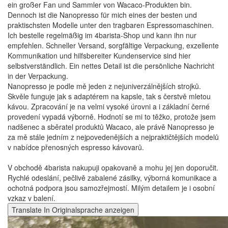
ein großer Fan und Sammler von Wacaco-Produkten bin.
Dennoch ist die Nanopresso für mich eines der besten und
praktischsten Modelle unter den tragbaren Espressomaschinen.
Ich bestelle regelmäßig im 4barista-Shop und kann ihn nur
empfehlen. Schneller Versand, sorgfältige Verpackung, exzellente
Kommunikation und hilfsbereiter Kundenservice sind hier
selbstverständlich. Ein nettes Detail ist die persönliche Nachricht
in der Verpackung.
Nanopresso je podle mě jeden z nejuniverzálnějších strojků.
Skvěle funguje jak s adaptérem na kapsle, tak s čerstvě mletou
kávou. Zpracování je na velmi vysoké úrovni a i základní černé
provedení vypadá výborně. Hodnotí se mi to těžko, protože jsem
nadšenec a sběratel produktů Wacaco, ale právě Nanopresso je
za mě stále jedním z nejpovedenějších a nejpraktičtějších modelů
v nabídce přenosných espresso kávovarů.
V obchodě 4barista nakupuji opakovaně a mohu jej jen doporučit.
Rychlé odeslání, pečlivě zabalené zásilky, výborná komunikace a
ochotná podpora jsou samozřejmostí. Milým detailem je i osobní
vzkaz v balení.
Translate
In Originalsprache anzeigen