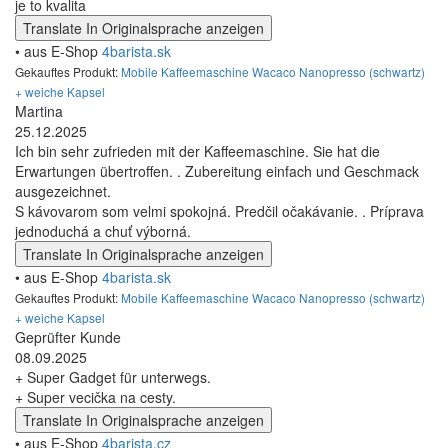
je to kvalita
Translate
In Originalsprache anzeigen
• aus E-Shop
4barista.sk
Gekauftes Produkt:
Mobile Kaffeemaschine Wacaco Nanopresso (schwartz)
+ weiche Kapsel
Martina
25.12.2025
Ich bin sehr zufrieden mit der Kaffeemaschine. Sie hat die
Erwartungen übertroffen. . Zubereitung einfach und Geschmack
ausgezeichnet.
S kávovarom som velmi spokojná. Predčil očakávanie. . Príprava
jednoduchá a chuť výborná.
Translate
In Originalsprache anzeigen
• aus E-Shop
4barista.sk
Gekauftes Produkt:
Mobile Kaffeemaschine Wacaco Nanopresso (schwartz)
+ weiche Kapsel
Geprüfter Kunde
08.09.2025
+ Super Gadget für unterwegs.
+ Super vecička na cesty.
Translate
In Originalsprache anzeigen
• aus E-Shop
4barista.cz