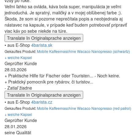
vždy po ruke.
Veľmi ľahko sa ovláda, káva bola super, manipulácia je veľmi
jednoduchá. Je spratný, maličký a v mojej obľúbenej farbe ;).
Škoda, že som si pozorne neprečítala popis a neobjednala aj
nástavec na kapsule, v prípade keď budem potrebovať pripraviť
viac káv po sebe niekde na túre.
Translate
In Originalsprache anzeigen
• aus E-Shop
4barista.sk
Gekauftes Produkt:
Mobile Kaffeemaschine Wacaco Nanopresso (schwartz)
+ weiche Kapsel
Geprüfter Kunde
28.03.2026
+ Praktische Hilfe für Fischer oder Touristen... - Noch keine.
+ Praktický pomocník pre rybárov, či turistov...
- Zatiaľ žiadne
Translate
In Originalsprache anzeigen
• aus E-Shop
4barista.cz
Gekauftes Produkt:
Mobile Kaffeemaschine Wacaco Nanopresso (red patrol)
+ weiche Kapsel
Geprüfter Kunde
28.01.2026
seine Qualität