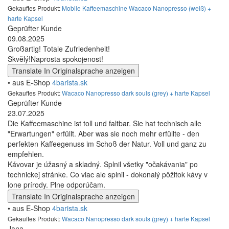
Gekauftes Produkt:
Mobile Kaffeemaschine Wacaco Nanopresso (weiß) +
harte Kapsel
Geprüfter Kunde
09.08.2025
Großartig! Totale Zufriedenheit!
Skvělý!Naprosta spokojenost!
Translate
In Originalsprache anzeigen
• aus E-Shop
4barista.sk
Gekauftes Produkt:
Wacaco Nanopresso dark souls (grey) + harte Kapsel
Geprüfter Kunde
23.07.2025
Die Kaffeemaschine ist toll und faltbar. Sie hat technisch alle
"Erwartungen" erfüllt. Aber was sie noch mehr erfüllte - den
perfekten Kaffeegenuss im Schoß der Natur. Voll und ganz zu
empfehlen.
Kávovar je úžasný a skladný. Splnil všetky "očakávania" po
technickej stránke. Čo viac ale splnil - dokonalý pôžitok kávy v
lone prírody. Plne odporúčam.
Translate
In Originalsprache anzeigen
• aus E-Shop
4barista.sk
Gekauftes Produkt:
Wacaco Nanopresso dark souls (grey) + harte Kapsel
Jana