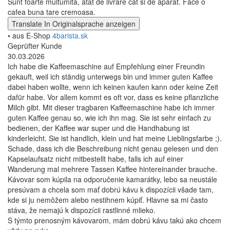
Sunt foarte multumita, atat de livrare cat si de aparat. Face o
cafea buna tare cremoasa.
Translate
In Originalsprache anzeigen
• aus E-Shop
4barista.sk
Geprüfter Kunde
30.03.2026
Ich habe die Kaffeemaschine auf Empfehlung einer Freundin
gekauft, weil ich ständig unterwegs bin und immer guten Kaffee
dabei haben wollte, wenn ich keinen kaufen kann oder keine Zeit
dafür habe. Vor allem kommt es oft vor, dass es keine pflanzliche
Milch gibt. Mit dieser tragbaren Kaffeemaschine habe ich immer
guten Kaffee genau so, wie ich ihn mag. Sie ist sehr einfach zu
bedienen, der Kaffee war super und die Handhabung ist
kinderleicht. Sie ist handlich, klein und hat meine Lieblingsfarbe ;).
Schade, dass ich die Beschreibung nicht genau gelesen und den
Kapselaufsatz nicht mitbestellt habe, falls ich auf einer
Wanderung mal mehrere Tassen Kaffee hintereinander brauche.
Kávovar som kúpila na odporučenie kamarátky, lebo sa neustále
presúvam a chcela som mať dobrú kávu k dispozícii všade tam,
kde si ju nemôžem alebo nestihnem kúpiť. Hlavne sa mi často
stáva, že nemajú k dispozícii rastlinné mlieko.
S týmto prenosným kávovarom, mám dobrú kávu takú ako chcem