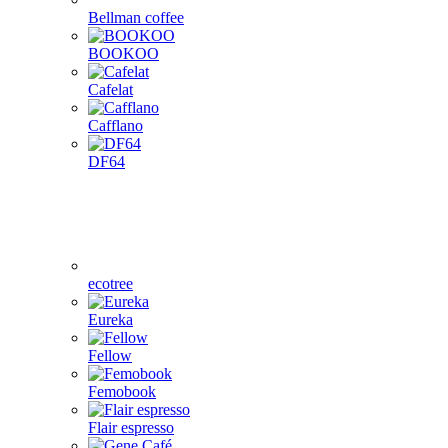
Bellman coffee
BOOKOO
Cafelat
Cafflano
DF64
ecotree
Eureka
Fellow
Femobook
Flair espresso