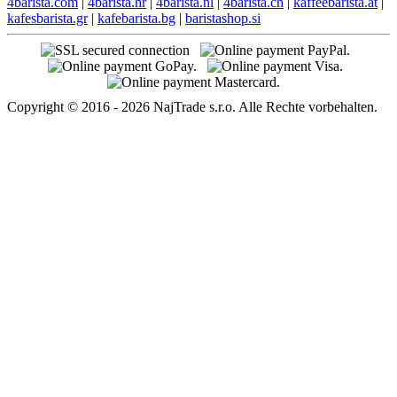
4barista.com
|
4barista.hr
|
4barista.nl
|
4barista.ch
|
kaffeebarista.at
|
kafesbarista.gr
|
kafebarista.bg
|
baristashop.si
Copyright © 2016 - 2026 NajTrade s.r.o. Alle Rechte vorbehalten.