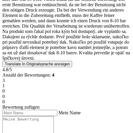
erste Benutzung war enttäuschend, da sie bei der Benutzung nicht
den nötigen Druck erzeugte. Da bei der Verwendung ein anderes
Element in die Zubereitung einfließt, muss der Kaffee feiner
gemahlen werden, und dann konnte ich einen Druck von 8-10 bar
erreichen. Die Qualität der Verarbeitung ist wiederum unübertroffen.
Na produkt som čakal pol roka kým bol dostupný, ale vyplatilo sa.
Dakujem za rýchle dodanie. Prvé použitie bolo sklamanie, nakoľko
pri použití nevznikal potrebný tlak. Nakoľko pri použití vstupuje do
prípravy ďalší element je potrebne kavu namliet jemnejšie, a potom
sa mi už darí dosahovať tlak 8-10 barov. Kvalita prevedie je opäť na
špičkovej úrovni.
Translate
In Originalsprache anzeigen
4.8/5
Anzahl der Bewertungen:
4
3
1
0
0
0
Bewertung zufügen
Mein Name