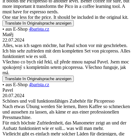
It boosts the Picopresso to another level. Better coffee for sure, but
more important it transforms the Pico in a coffee learning tool. A
must have for espresso nerds.
One star less for the price. It should be included in the original kit.
Translate
In Originalsprache anzeigen
• aus E-Shop
4barista.cz
Matěj
22.07.2024
Alles, was ich sagen möchte, hat Paul schon vor mir geschrieben.
Ich bin sehr zufrieden mit dem kompletten Set von picopress. Alles
funktioniert wie es soll.
Všechno co bych rád řekl, už přede mnou napsal Pavel. Jsem moc
spokojený s kompletním setem picopressa. Všechno funguje, jak
má.
Translate
In Originalsprache anzeigen
• aus E-Shop
4barista.cz
Pavel
20.07.2024
Schönes und voll funktionsfähiges Zubehör für Picopresso
Nach etwas Übung werden Sie lernen, Ihren Kaffee so schmecken
und aussehen zu lassen, als käme er aus einer professionellen
Pressmaschine.
Für mich höchste Zufriedenheit, das Manometer zeigt an und der
Aufsatz funktioniert wie er soll... was will man mehr.
Vielleicht gibt es einfach mehr solcher Läden für diejenigen, die