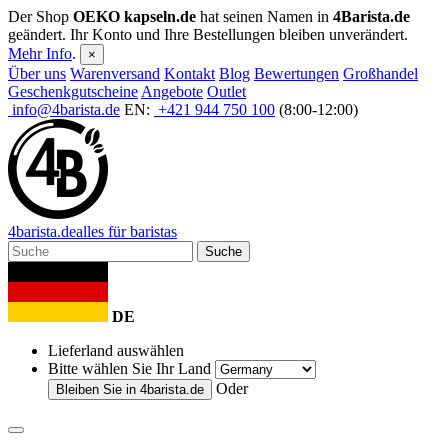
Der Shop
OEKO kapseln.de
hat seinen Namen in
4Barista.de
geändert. Ihr Konto und Ihre Bestellungen bleiben unverändert.
Mehr Info
.
×
Über uns
Warenversand
Kontakt
Blog
Bewertungen
Großhandel
Geschenkgutscheine
Angebote
Outlet
info@4barista.de
EN:
+421 944 750 100
(8:00-12:00)
4
barista
.de
alles für baristas
Suche
DE
Lieferland auswählen
Bitte wählen Sie Ihr Land
Oder
Bleiben Sie in
4barista.de