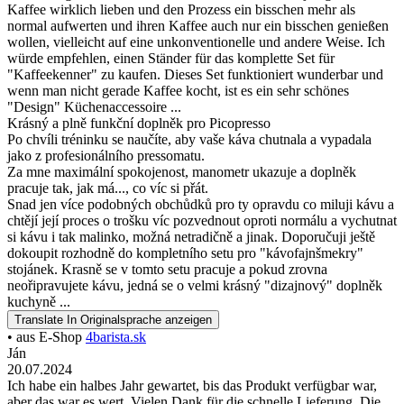
Kaffee wirklich lieben und den Prozess ein bisschen mehr als
normal aufwerten und ihren Kaffee auch nur ein bisschen genießen
wollen, vielleicht auf eine unkonventionelle und andere Weise. Ich
würde empfehlen, einen Ständer für das komplette Set für
"Kaffeekenner" zu kaufen. Dieses Set funktioniert wunderbar und
wenn man nicht gerade Kaffee kocht, ist es ein sehr schönes
"Design" Küchenaccessoire ...
Krásný a plně funkční doplněk pro Picopresso
Po chvíli tréninku se naučíte, aby vaše káva chutnala a vypadala
jako z profesionálního pressomatu.
Za mne maximální spokojenost, manometr ukazuje a doplněk
pracuje tak, jak má..., co víc si přát.
Snad jen více podobných obchůdků pro ty opravdu co miluji kávu a
chtějí její proces o trošku víc pozvednout oproti normálu a vychutnat
si kávu i tak malinko, možná netradičně a jinak. Doporučuji ještě
dokoupit rozhodně do kompletního setu pro "kávofajnšmekry"
stojánek. Krasně se v tomto setu pracuje a pokud zrovna
neořipravujete kávu, jedná se o velmi krásný "dizajnový" doplněk
kuchyně ...
Translate
In Originalsprache anzeigen
• aus E-Shop
4barista.sk
Ján
20.07.2024
Ich habe ein halbes Jahr gewartet, bis das Produkt verfügbar war,
aber das war es wert. Vielen Dank für die schnelle Lieferung. Die