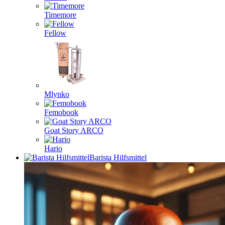
Timemore
Fellow
Mlynko
Femobook
Goat Story ARCO
Hario
Barista Hilfsmittel