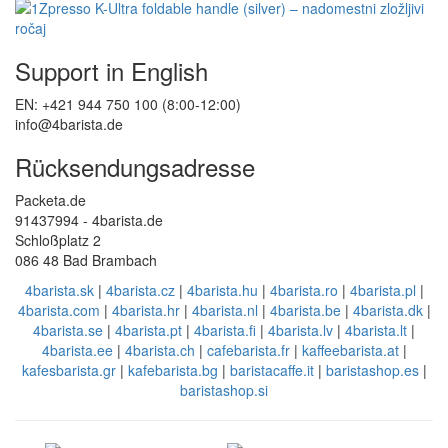
Support in English
EN: +421 944 750 100 (8:00-12:00)
info@4barista.de
Rücksendungsadresse
Packeta.de
91437994 - 4barista.de
Schloßplatz 2
086 48 Bad Brambach
4barista.sk
|
4barista.cz
|
4barista.hu
|
4barista.ro
|
4barista.pl
|
4barista.com
|
4barista.hr
|
4barista.nl
|
4barista.be
|
4barista.dk
|
4barista.se
|
4barista.pt
|
4barista.fi
|
4barista.lv
|
4barista.lt
|
4barista.ee
|
4barista.ch
|
cafebarista.fr
|
kaffeebarista.at
|
kafesbarista.gr
|
kafebarista.bg
|
baristacaffe.it
|
baristashop.es
|
baristashop.si