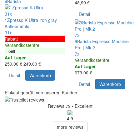
48,90 €
31x
Detail
1Zpresso K-Ultra iron gray -
Kaffeemühle
31x
7x
Rabatt
9Barista Espresso Machine
Versandkostenfrei
Pro | Mk.2
+ Gift
7x
Auf Lager
Versandkostenfrei
259,00 €
249,00 €
Auf Lager
679,00 €
Detail
Warenkorb
Detail
Warenkorb
Einkauf geprüft von unseren Kunden
Reviews 79
• Excellent
4.9
more reviews