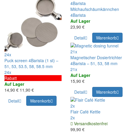
Milchaufschäumkännchen
4Barista
Auf Lager
23,90 €
Detail
Warenkorb
21x
24x
Magnetischer Dosiertrichter
Puck screen 4Barista (1 st) –
4Barista – 51, 53, 58 mm
51, 53, 53.5, 58, 58.5 mm
21x
24x
Auf Lager
Rabatt
15,90 €
Auf Lager
14,90 €
11,90 €
Detail
Warenkorb
Detail
Warenkorb
2x
Flair Café Kettle
2x
Versandkostenfrei
99,90 €