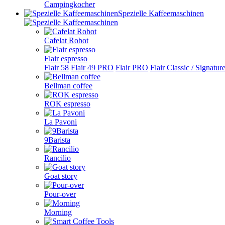
Campingkocher
Spezielle Kaffeemaschinen
Cafelat Robot
Flair espresso
Flair 58
Flair 49 PRO
Flair PRO
Flair Classic / Signatur
Bellman coffee
ROK espresso
La Pavoni
9Barista
Rancilio
Goat story
Pour-over
Morning