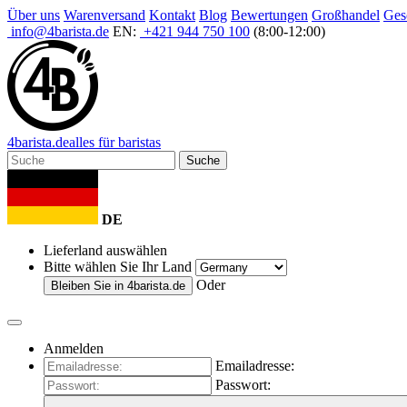
Über uns
Warenversand
Kontakt
Blog
Bewertungen
Großhandel
Ges
info@4barista.de
EN:
+421 944 750 100
(8:00-12:00)
4
barista
.de
alles für baristas
Suche
DE
Lieferland auswählen
Bitte wählen Sie Ihr Land
Oder
Bleiben Sie in
4barista.de
Anmelden
Emailadresse:
Passwort: