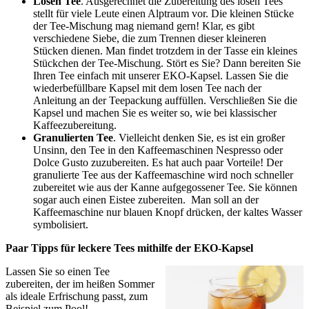
Losen Tee
. Ausgerechnet die Zubereitung des losen Tees
stellt für viele Leute einen Alptraum vor. Die kleinen Stücke
der Tee-Mischung mag niemand gern! Klar, es gibt
verschiedene Siebe, die zum Trennen dieser kleineren
Stücken dienen. Man findet trotzdem in der Tasse ein kleines
Stückchen der Tee-Mischung. Stört es Sie? Dann bereiten Sie
Ihren Tee einfach mit unserer EKO-Kapsel. Lassen Sie die
wiederbefüllbare Kapsel mit dem losen Tee nach der
Anleitung an der Teepackung auffüllen. Verschließen Sie die
Kapsel und machen Sie es weiter so, wie bei klassischer
Kaffeezubereitung.
Granulierten Tee
. Vielleicht denken Sie, es ist ein großer
Unsinn, den Tee in den Kaffeemaschinen Nespresso oder
Dolce Gusto zuzubereiten. Es hat auch paar Vorteile! Der
granulierte Tee aus der Kaffeemaschine wird noch schneller
zubereitet wie aus der Kanne aufgegossener Tee. Sie können
sogar auch einen Eistee zubereiten. Man soll an der
Kaffeemaschine nur blauen Knopf drücken, der kaltes Wasser
symbolisiert.
Paar Tipps für leckere Tees mithilfe der EKO-Kapsel
Lassen Sie so einen Tee
zubereiten, der im heißen Sommer
als ideale Erfrischung passt, zum
Beispiel zum Pool!