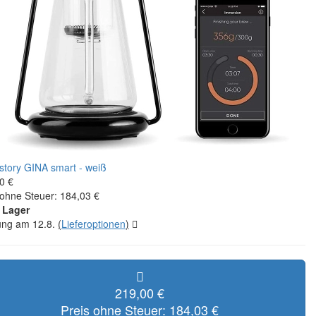
0 €
 ohne Steuer: 184,03 €
 Lager
rung am 12.8.
(
Lieferoptionen
)
219,00 €
Preis ohne Steuer: 184,03 €