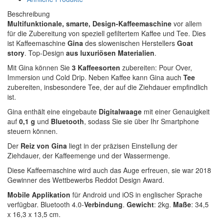
Beschreibung
Multifunktionale, smarte, Design-Kaffeemaschine
vor allem
für die Zubereitung von speziell gefiltertem Kaffee und Tee. Dies
ist Kaffeemaschine
Gina
des slowenischen Herstellers
Goat
story
. Top-Design
aus luxuriösen Materialien
.
Mit Gina können Sie
3 Kaffeesorten
zubereiten: Pour Over,
Immersion und Cold Drip. Neben Kaffee kann Gina auch
Tee
zubereiten, insbesondere Tee, der auf die Ziehdauer empfindlich
ist.
Gina enthält eine eingebaute
Digitalwaage
mit einer Genauigkeit
auf
0,1 g
und
Bluetooth
, sodass Sie sie über Ihr Smartphone
steuern können.
Der
Reiz von Gina
liegt in der präzisen Einstellung der
Ziehdauer, der Kaffeemenge und der Wassermenge.
Diese Kaffeemaschine wird auch das Auge erfreuen, sie war 2018
Gewinner des Wettbewerbs Reddot Design Award.
Mobile Applikation
für Android und iOS in englischer Sprache
verfügbar. Bluetooth 4.0-
Verbindung
.
Gewicht
: 2kg.
Maße
: 34,5
x 16,3 x 13,5 cm.