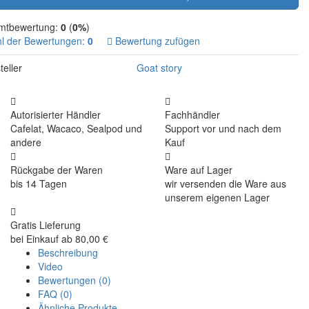
mtbewertung:
0
(
0%
)
l der Bewertungen:
0
Bewertung zufügen
teller
Goat story
Autorisierter Händler
Fachhändler
Cafelat, Wacaco, Sealpod und
Support vor und nach dem
andere
Kauf
Rückgabe der Waren
Ware auf Lager
bis 14 Tagen
wir versenden die Ware aus
unserem eigenen Lager
Gratis Lieferung
bei Einkauf ab 80,00 €
Beschreibung
Video
Bewertungen (0)
FAQ (0)
Ähnliche Produkte