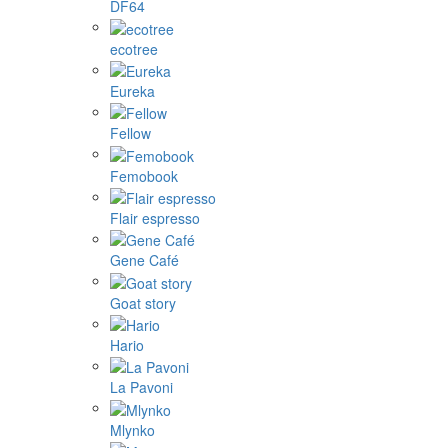
DF64
ecotree
Eureka
Fellow
Femobook
Flair espresso
Gene Café
Goat story
Hario
La Pavoni
Mlynko