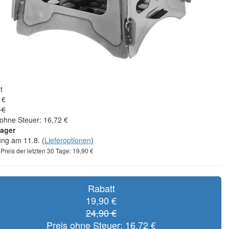
t
 €
 €
 ohne Steuer: 16,72 €
Lager
rung am 11.8.
(
Lieferoptionen
)
 Preis der letzten 30 Tage: 19,90 €
Rabatt
19,90 €
24,90 €
Preis ohne Steuer: 16,72 €