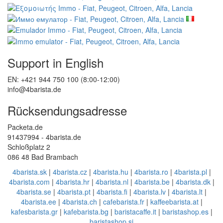
Support in English
EN: +421 944 750 100 (8:00-12:00)
info@4barista.de
Rücksendungsadresse
Packeta.de
91437994 - 4barista.de
Schloßplatz 2
086 48 Bad Brambach
4barista.sk
|
4barista.cz
|
4barista.hu
|
4barista.ro
|
4barista.pl
|
4barista.com
|
4barista.hr
|
4barista.nl
|
4barista.be
|
4barista.dk
|
4barista.se
|
4barista.pt
|
4barista.fi
|
4barista.lv
|
4barista.lt
|
4barista.ee
|
4barista.ch
|
cafebarista.fr
|
kaffeebarista.at
|
kafesbarista.gr
|
kafebarista.bg
|
baristacaffe.it
|
baristashop.es
|
baristashop.si