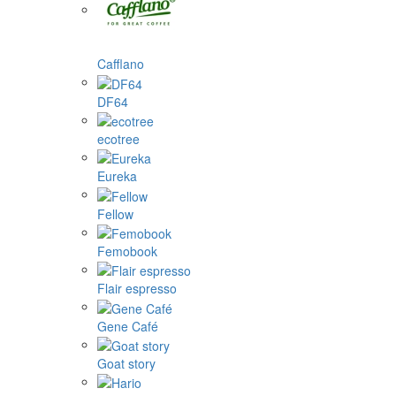
Cafflano
DF64
ecotree
Eureka
Fellow
Femobook
Flair espresso
Gene Café
Goat story