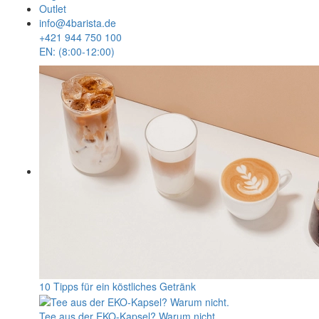
Outlet
info@4barista.de
+421 944 750 100
EN: (8:00-12:00)
10 Tipps für ein köstliches Getränk
Tee aus der EKO-Kapsel? Warum nicht.