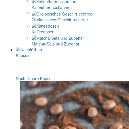
Kaffeethermoskannen
Ökologisches Geschirr ecotree
Kaffeedosen
Matcha-Sets und Zubehör
Nachfüllbare Kapseln