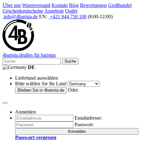
Über uns
Warenversand
Kontakt
Blog
Bewertungen
Großhandel
Geschenkgutscheine
Angebote
Outlet
info@4barista.de
EN:
+421 944 750 100
(8:00-12:00)
4
barista
.de
alles für baristas
Suche
DE
Lieferland auswählen
Bitte wählen Sie Ihr Land
Oder
Bleiben Sie in
4barista.de
Anmelden
Emailadresse:
Passwort:
Anmelden
Passwort vergessen