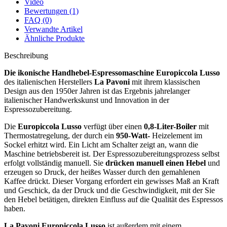
Video
Bewertungen (1)
FAQ (0)
Verwandte Artikel
Ähnliche Produkte
Beschreibung
Die ikonische Handhebel-Espressomaschine Europiccola Lusso
des italienischen Herstellers
La Pavoni
mit ihrem klassischen
Design aus den 1950er Jahren ist das Ergebnis jahrelanger
italienischer Handwerkskunst und Innovation in der
Espressozubereitung.
Die
Europiccola
Lusso
verfügt über einen
0,8-Liter-Boiler
mit
Thermostatregelung, der durch ein
950-Watt-
Heizelement im
Sockel erhitzt wird. Ein Licht am Schalter zeigt an, wann die
Maschine betriebsbereit ist. Der Espressozubereitungsprozess selbst
erfolgt vollständig manuell. Sie
drücken manuell einen Hebel
und
erzeugen so Druck, der heißes Wasser durch den gemahlenen
Kaffee drückt. Dieser Vorgang erfordert ein gewisses Maß an Kraft
und Geschick, da der Druck und die Geschwindigkeit, mit der Sie
den Hebel betätigen, direkten Einfluss auf die Qualität des Espressos
haben.
La Pavoni Europiccola Lusso
ist außerdem mit einem