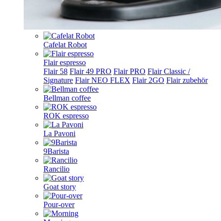
Cafelat Robot
Flair espresso
Flair 58
Flair 49 PRO
Flair PRO
Flair Classic /
Signature
Flair NEO FLEX
Flair 2GO
Flair zubehör
Bellman coffee
ROK espresso
La Pavoni
9Barista
Rancilio
Goat story
Pour-over