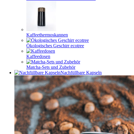
Kaffeethermoskannen
Ökologisches Geschirr ecotree
Kaffeedosen
Matcha-Sets und Zubehör
Nachfüllbare Kapseln