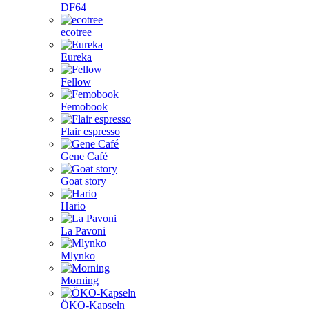
DF64
ecotree
Eureka
Fellow
Femobook
Flair espresso
Gene Café
Goat story
Hario
La Pavoni
Mlynko
Morning
ÖKO-Kapseln