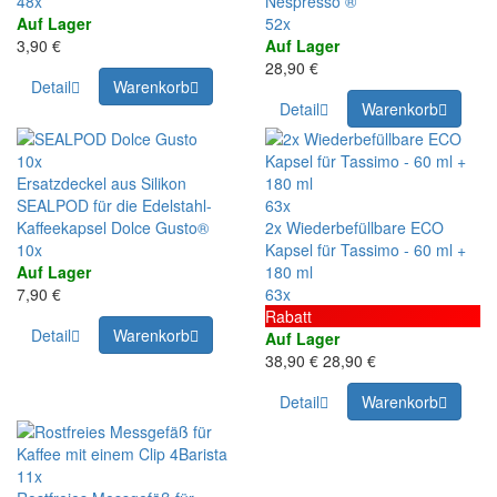
48x
Nespresso ®
Auf Lager
52x
3,90 €
Auf Lager
28,90 €
Detail
Warenkorb
Detail
Warenkorb
10x
Ersatzdeckel aus Silikon
SEALPOD für die Edelstahl-
63x
Kaffeekapsel Dolce Gusto®
2x Wiederbefüllbare ECO
10x
Kapsel für Tassimo - 60 ml +
Auf Lager
180 ml
7,90 €
63x
Rabatt
Detail
Warenkorb
Auf Lager
38,90 €
28,90 €
Detail
Warenkorb
11x