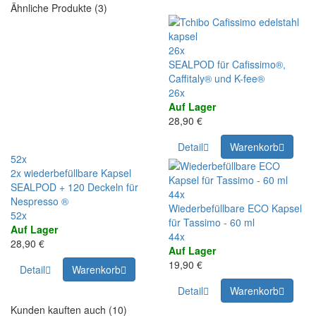
Ähnliche Produkte (3)
26x
SEALPOD für Cafissimo®,
Caffitaly® und K-fee®
26x
Auf Lager
28,90 €
Detail
Warenkorb
52x
2x wiederbefüllbare Kapsel
SEALPOD + 120 Deckeln für
44x
Nespresso ®
Wiederbefüllbare ECO Kapsel
52x
für Tassimo - 60 ml
Auf Lager
44x
28,90 €
Auf Lager
19,90 €
Detail
Warenkorb
Detail
Warenkorb
Kunden kauften auch (10)