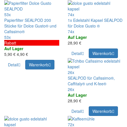
53x
74x
Papierfilter SEALPOD 200
1x Edelstahl Kapsel SEALPOD
Stücke für Dolce Gusto® und
für Dolce Gusto ®
Cafissimo®
74x
53x
Auf Lager
Rabatt
28,90 €
Auf Lager
Detail
Warenkorb
5,90 €
4,90 €
Detail
Warenkorb
26x
SEALPOD für Cafissimo®,
Caffitaly® und K-fee®
26x
Auf Lager
28,90 €
Detail
Warenkorb
72x