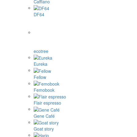
Cafflano
DF64
ecotree
Eureka
Fellow
Femobook
Flair espresso
Gene Café
Goat story